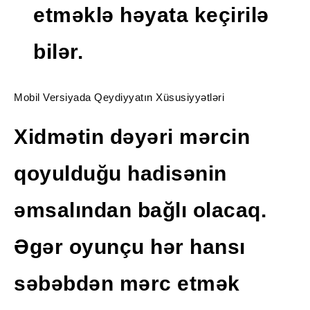
etməklə həyata keçirilə
bilər.
Mobil Versiyada Qeydiyyatın Xüsusiyyətləri
Xidmətin dəyəri mərcin
qoyulduğu hadisənin
əmsalından bağlı olacaq.
Əgər oyunçu hər hansı
səbəbdən mərc etmək