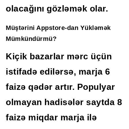
olacağını gözləmək olar.
Müştərini Appstore-dan Yükləmək
Mümkündürmü?
Kiçik bazarlar mərc üçün
istifadə edilərsə, marja 6
faizə qədər artır. Populyar
olmayan hadisələr saytda 8
faizə miqdar marja ilə