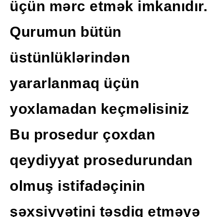
üçün mərc etmək imkanıdır.
Qurumun bütün
üstünlüklərindən
yararlanmaq üçün
yoxlamadan keçməlisiniz
Bu prosedur çoxdan
qeydiyyat prosedurundan
olmuş istifadəçinin
şəxsiyyətini təsdiq etməyə