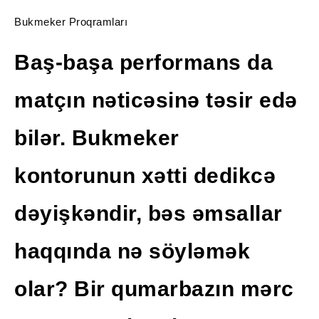
Bukmeker Proqramları
Baş-başa performans da
matçın nəticəsinə təsir edə
bilər. Bukmeker
kontorunun xətti dedikcə
dəyişkəndir, bəs əmsallar
haqqında nə söyləmək
olar? Bir qumarbazın mərc