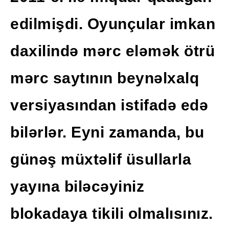
edilmişdi. Oyunçular imkan
daxilində mərc eləmək ötrü
mərc saytının beynəlxalq
versiyasından istifadə edə
bilərlər. Eyni zamanda, bu
günəş müxtəlif üsullarla
yayına biləcəyiniz
blokadaya tikili olmalısınız.