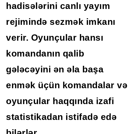
hadisələrini canlı yayım
rejimində sezmək imkanı
verir. Oyunçular hansı
komandanın qalib
gələcəyini ən əla başa
enmək üçün komandalar və
oyunçular haqqında izafi
statistikadan istifadə edə
bilərlər.