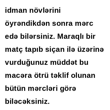
idman növlərini
öyrəndikdən sonra mərc
edə bilərsiniz. Maraqlı bir
matç tapıb siçan ilə üzərinə
vurduğunuz müddət bu
macəra ötrü təklif olunan
bütün mərcləri görə
biləcəksiniz.