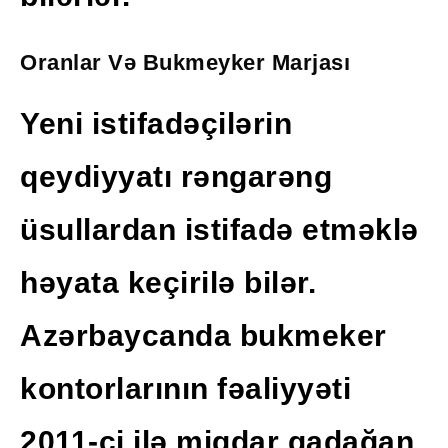
Oranlar Və Bukmeyker Marjası
Yeni istifadəçilərin
qeydiyyatı rəngarəng
üsullardan istifadə etməklə
həyata keçirilə bilər.
Azərbaycanda bukmeker
kontorlarının fəaliyyəti
2011-ci ilə miqdar qadağan