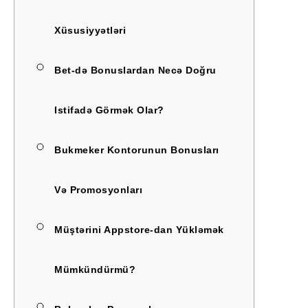
Xüsusiyyətləri
Bet-də Bonuslardan Necə Doğru
Istifadə Görmək Olar?
Bukmeker Kontorunun Bonusları
Və Promosyonları
Müştərini Appstore-dan Yükləmək
Mümkündürmü?