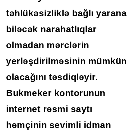
təhlükəsizliklə bağlı yarana
biləcək narahatlıqlar
olmadan mərclərin
yerləşdirilməsinin mümkün
olacağını təsdiqləyir.
Bukmeker kontorunun
internet rəsmi saytı
həmçinin sevimli idman