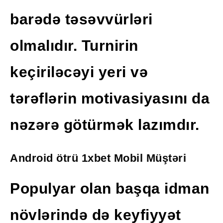
barədə təsəvvürləri
olmalıdır. Turnirin
keçiriləcəyi yeri və
tərəflərin motivasiyasını da
nəzərə götürmək lazımdır.
Android ötrü 1xbet Mobil Müştəri
Populyar olan başqa idman
növlərində də keyfiyyət