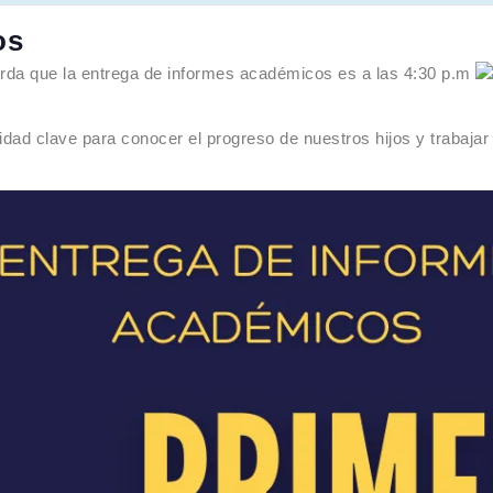
os
da que la entrega de informes académicos es a las 4:30 p.m
d clave para conocer el progreso de nuestros hijos y trabajar j