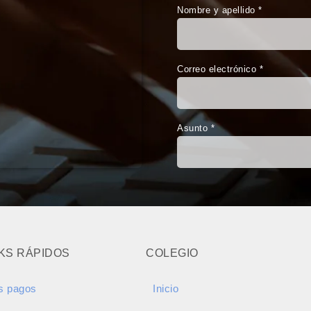
Nombre y apellido *
Correo electrónico *
Asunto *
NKS RÁPIDOS
COLEGIO
s pagos
Inicio