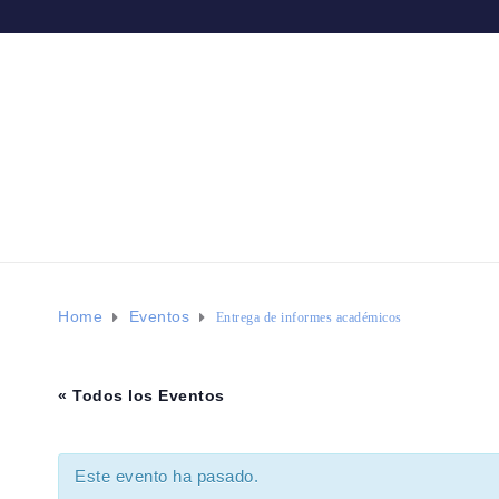
(+57) 310 3178066
nuestra.senoraguadalupe@gmail.com
Girardot, cundinamarca
INICIO
NOSOTROS
DOCUMENTO
Home
Eventos
Entrega de informes académicos
« Todos los Eventos
Este evento ha pasado.