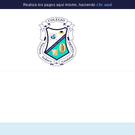
Realiza los pagos aquí mismo, haciendo
clic aquí
S
ADMISIONES Y MATRÍCULAS
COMUNICADOS
NOTICI