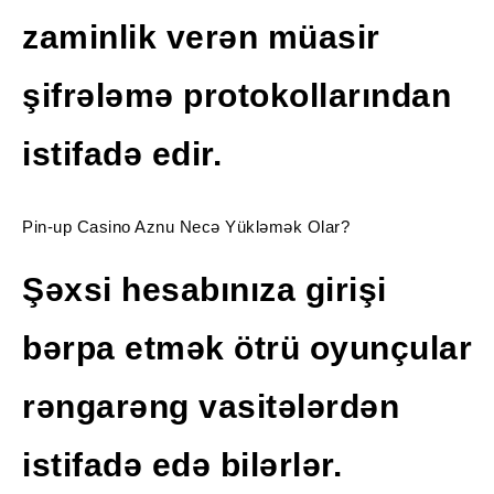
zaminlik verən müasir
şifrələmə protokollarından
istifadə edir.
Pin-up Casino Aznu Necə Yükləmək Olar?
Şəxsi hesabınıza girişi
bərpa etmək ötrü oyunçular
rəngarəng vasitələrdən
istifadə edə bilərlər.