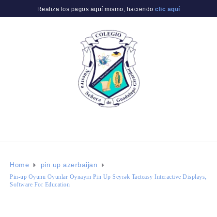
Realiza los pagos aquí mismo, haciendo
clic aquí
Home
pin up azerbaijan
Pin-up Oyunu Oyunlar Oynayın Pin Up Seyrək Tacteasy Interactive Displays,
Software For Education