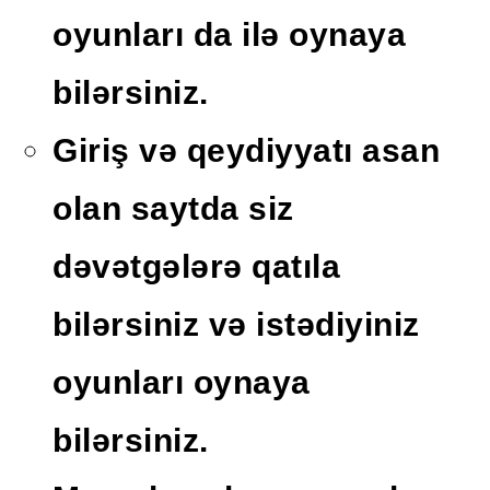
oyunları da ilə oynaya
bilərsiniz.
Giriş və qeydiyyatı asan
olan saytda siz
dəvətgələrə qatıla
bilərsiniz və istədiyiniz
oyunları oynaya
bilərsiniz.