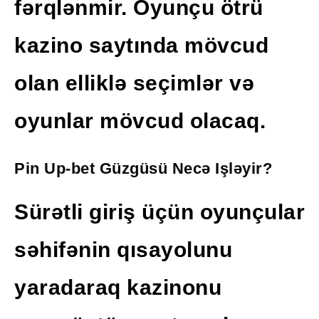
fərqlənmir. Oyunçu ötrü
kazino saytında mövcud
olan elliklə seçimlər və
oyunlar mövcud olacaq.
Pin Up-bet Güzgüsü Necə Işləyir?
Sürətli giriş üçün oyunçular
səhifənin qısayolunu
yaradaraq kazinonu