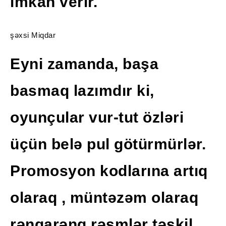
imkan verir.
şəxsi Miqdar
Eyni zamanda, başa
basmaq lazımdır ki,
oyunçular vur-tut özləri
üçün belə pul götürmürlər.
Promosyon kodlarına artıq
olaraq , müntəzəm olaraq
rəngarəng rəsmlər təşkil