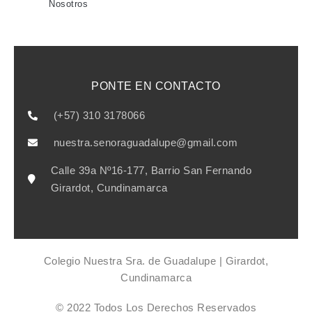
Nosotros
PONTE EN CONTACTO
(+57) 310 3178066
nuestra.senoraguadalupe@gmail.com
Calle 39a Nº16-177, Barrio San Fernando
Girardot, Cundinamarca
Colegio Nuestra Sra. de Guadalupe | Girardot,
Cundinamarca
© 2022 Todos Los Derechos Reservados