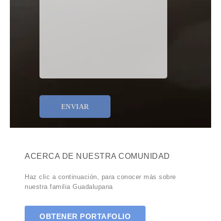
ACERCA DE NUESTRA COMUNIDAD
Haz clic a continuación, para conocer más sobre
nuestra familia Guadalupana
OBTENER PORTAFOLIO