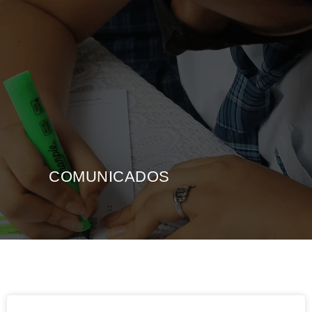
COMUNICADOS