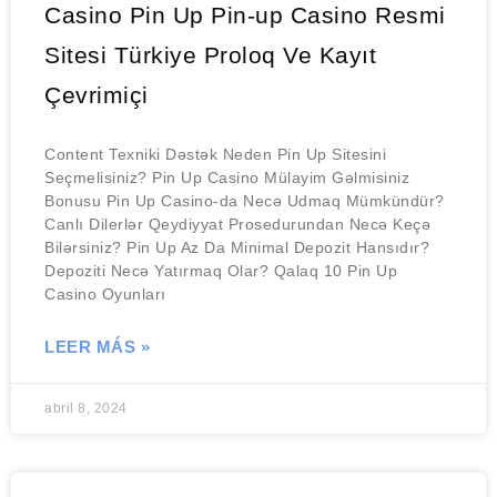
Casino Pin Up Pin-up Casino Resmi
Sitesi Türkiye Proloq Ve Kayıt
Çevrimiçi
Content Texniki Dəstək Neden Pin Up Sitesini
Seçmelisiniz? Pin Up Casino Mülayim Gəlmisiniz
Bonusu Pin Up Casino-da Necə Udmaq Mümkündür?
Canlı Dilerlər Qeydiyyat Prosedurundan Necə Keçə
Bilərsiniz? Pin Up Az Da Minimal Depozit Hansıdır?
Depoziti Necə Yatırmaq Olar? Qalaq 10 Pin Up
Casino Oyunları
LEER MÁS »
abril 8, 2024