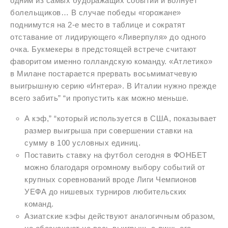
одним из самых будоражащих событий и волнует
болельщиков… В случае победы «горожане»
поднимутся на 2-е место в таблице и сократят
отставание от лидирующего «Ливерпуля» до одного
очка. Букмекеры в предстоящей встрече считают
фаворитом именно голландскую команду. «Атлетико»
в Милане постарается прервать восьмиматчевую
выигрышную серию «Интера». В Италии нужно прежде
всего забить” “и пропустить как можно меньше.
А кэф,” “который используется в США, показывает
размер выигрыша при совершении ставки на
сумму в 100 условных единиц.
Поставить ставку на футбол сегодня в ФОНБЕТ
можно благодаря огромному выбору событий от
крупных соревнований вроде Лиги Чемпионов
УЕФА до нишевых турниров любительских
команд.
Азиатские кэфы действуют аналогичным образом,