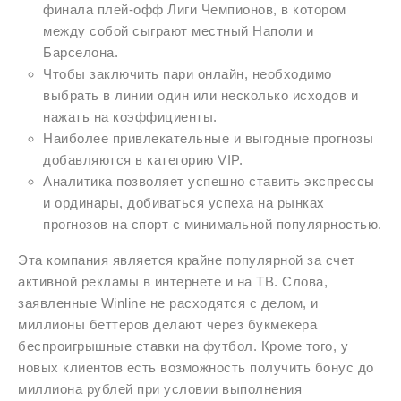
финала плей-офф Лиги Чемпионов, в котором
между собой сыграют местный Наполи и
Барселона.
Чтобы заключить пари онлайн, необходимо
выбрать в линии один или несколько исходов и
нажать на коэффициенты.
Наиболее привлекательные и выгодные прогнозы
добавляются в категорию VIP.
Аналитика позволяет успешно ставить экспрессы
и ординары, добиваться успеха на рынках
прогнозов на спорт с минимальной популярностью.
Эта компания является крайне популярной за счет
активной рекламы в интернете и на ТВ. Слова,
заявленные Winline не расходятся с делом, и
миллионы беттеров делают через букмекера
беспроигрышные ставки на футбол. Кроме того, у
новых клиентов есть возможность получить бонус до
миллиона рублей при условии выполнения