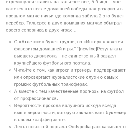
стреманулся чтавить на тальерес one, 5 б инд – мне
кажется что после домашней победы над розарио и в
прошлом матче ничьи где команда забила 2 это будет
перебор. Тальерес в двух домашних матчах обыграл
своего соперника в двух играх…
С «Атлетико» будет трудно, но «Интер» является
фаворитом домашней игры.” “[newline]Результаты
высшего дивизиона – не единственный раздел
крупнейшего футбольного портала.
Читайте о том, как игроки и тренеры подтверждают
или опровергают журналистские слухи о самых
громких футбольных трансферах.
А вместе с тем качественные прогнозы на футбол
от профессионалов.
Вероятность прохода валуйного исхода всегда
выше вероятности, которую закладывает букмекер
в своем коэффициенте.
Лента новостей портала Oddspedia рассказывает о