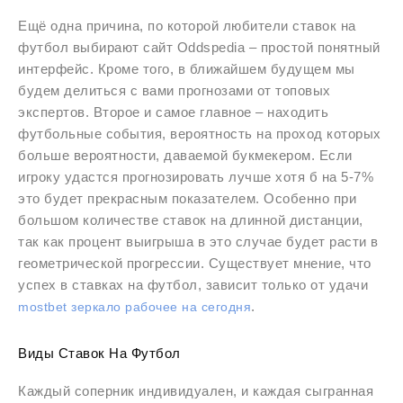
Ещё одна причина, по которой любители ставок на
футбол выбирают сайт Oddspedia – простой понятный
интерфейс. Кроме того, в ближайшем будущем мы
будем делиться с вами прогнозами от топовых
экспертов. Второе и самое главное – находить
футбольные события, вероятность на проход которых
больше вероятности, даваемой букмекером. Если
игроку удастся прогнозировать лучше хотя б на 5-7%
это будет прекрасным показателем. Особенно при
большом количестве ставок на длинной дистанции,
так как процент выигрыша в это случае будет расти в
геометрической прогрессии. Существует мнение, что
успех в ставках на футбол, зависит только от удачи
.
mostbet зеркало рабочее на сегодня
Виды Ставок На Футбол
Каждый соперник индивидуален, и каждая сыгранная