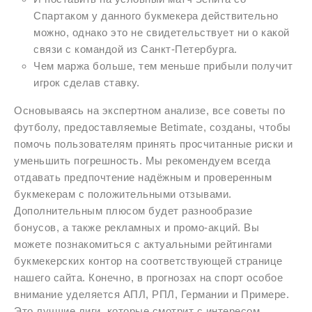
Спартаком у данного букмекера действительно
можно, однако это не свидетельствует ни о какой
связи с командой из Санкт-Петербурга.
Чем маржа больше, тем меньше прибыли получит
игрок сделав ставку.
Основываясь на экспертном анализе, все советы по
футболу, предоставляемые Betimate, созданы, чтобы
помочь пользователям принять просчитанные риски и
уменьшить погрешность. Мы рекомендуем всегда
отдавать предпочтение надёжным и проверенным
букмекерам с положительными отзывами.
Дополнительным плюсом будет разнообразие
бонусов, а также рекламных и промо-акций. Вы
можете познакомиться с актуальными рейтингами
букмекерских контор на соответствующей странице
нашего сайта. Конечно, в прогнозах на спорт особое
внимание уделяется АПЛ, РПЛ, Германии и Примере.
Это лучшие лиги, которые смотрит с интересом