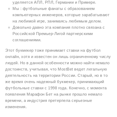
уделяется АПЛ, РПЛ, Германии и Примере.
Мы : футбольные фанаты с образованием
компьютерных инженеров, которые зарабатывают
на любимой игре, занимаясь любимым делом.
Довольно давно эта компания плотно связана с
Российской Премьер-Лигой партнерскими
соглашениями.
Этот букмекер тоже принимает ставки на футбол
онлайн, хотя и известен он лишь ограниченному числу
людей. Но в данной особенности можно найти немало
достоинств, учитывая, что MostBet ведет легальную
деятельность на территории России. Старый, но в то
же время очень надежный букмекер, принимающий
футбольные ставки с 1998 года. Конечно, с момента
появления Марафон Бет на рынке прошло немало
времени, а индустрия претерпела серьезные
изменения.