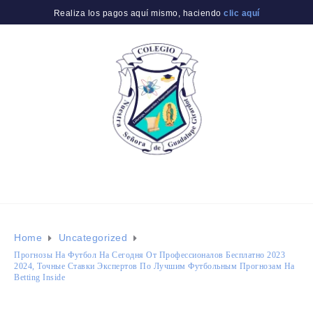
Realiza los pagos aquí mismo, haciendo
clic aquí
Home
Uncategorized
Прогнозы На Футбол На Сегодня От Профессионалов Бесплатно 2023
2024, Точные Ставки Экспертов По Лучшим Футбольным Прогнозам На
Betting Inside