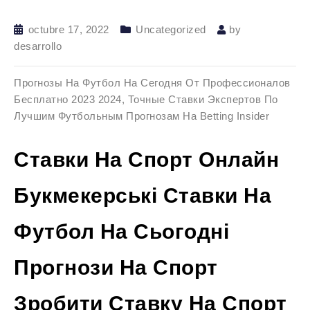
octubre 17, 2022
Uncategorized
by
desarrollo
Прогнозы На Футбол На Сегодня От Профессионалов
Бесплатно 2023 2024, Точные Ставки Экспертов По
Лучшим Футбольным Прогнозам На Betting Insider
Ставки На Спорт Онлайн
Букмекерські Ставки На
Футбол На Сьогодні
Прогнози На Спорт
Зробити Ставку На Спорт