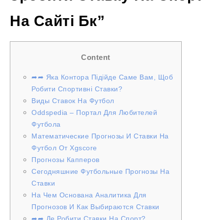
На Сайті Бк”
Content
➦➦ Яка Контора Підійде Саме Вам, Щоб
Робити Спортивні Ставки?
Виды Ставок На Футбол
Oddspedia – Портал Для Любителей
Футбола
Математические Прогнозы И Ставки На
Футбол От Xgscore
Прогнозы Капперов
Сегодняшние Футбольные Прогнозы На
Ставки
На Чем Основана Аналитика Для
Прогнозов И Как Выбираются Ставки
➦➦ Де Робити Ставки На Спорт?