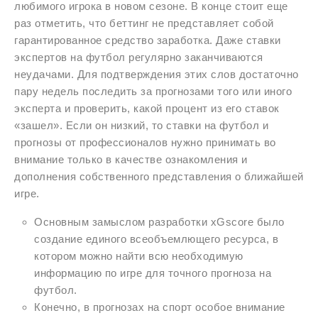
любимого игрока в новом сезоне. В конце стоит еще
раз отметить, что беттинг не представляет собой
гарантированное средство заработка. Даже ставки
экспертов на футбол регулярно заканчиваются
неудачами. Для подтверждения этих слов достаточно
пару недель последить за прогнозами того или иного
эксперта и проверить, какой процент из его ставок
«зашел». Если он низкий, то ставки на футбол и
прогнозы от профессионалов нужно принимать во
внимание только в качестве ознакомления и
дополнения собственного представления о ближайшей
игре.
Основным замыслом разработки xGscore было
создание единого всеобъемлющего ресурса, в
котором можно найти всю необходимую
информацию по игре для точного прогноза на
футбол.
Конечно, в прогнозах на спорт особое внимание