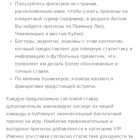
Пользуйтесь фильтром по странам,
расположенным ниже, чтобы узнать прогнозы на
конкретный турнир (например, в разделе Англия
Вы найдете прогнозы на Премьер Лигу,
Чемпионшип и местые Кубки).
Беттеры, вероятно, знакомы с этим контентом,
который предоставляет достоверную статистику и
информацию о футбольных прематчах, что
позволяет им делать более обоснованные и
точные ставки.
По мнению букмекеров, хозяева являются
фаворитами предстоящей встречи.
Каждую предлагаемую системой ставку
дополнительно анализирует эксперт из нашей
команды и публикует окончательный бесплатный
прогноз на игру. Наиболее привлекательные и
выгодные прогнозы добавляются в категорию VIP.
Именно эти ставки согласно статистике доходности за