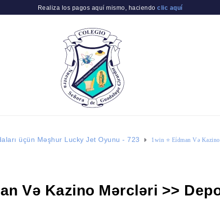
Realiza los pagos aquí mismo, haciendo
clic aquí
S
ADMISIONES Y MATRÍCULAS
COMUNICADOS
NOTICI
daları üçün Məşhur Lucky Jet Oyunu - 723
1win ⭐ Ei̇dman Və Kazino
man Və Kazino Mərcləri >> Dep