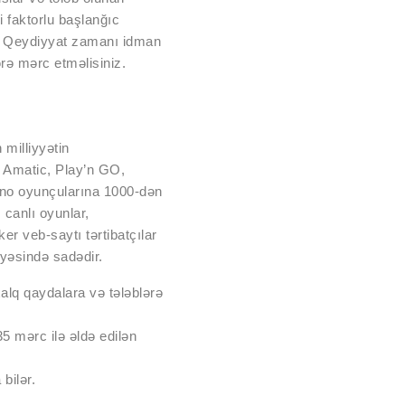
i faktorlu başlanğıc
r. Qeydiyyat zamanı idman
rə mərc etməlisiniz.
milliyyətin
, Amatic, Play’n GO,
ino oyunçularına 1000-dən
 canlı oyunlar,
er veb-saytı tərtibatçılar
ayəsində sadədir.
lq qaydalara və tələblərə
5 mərc ilə əldə edilən
bilər.