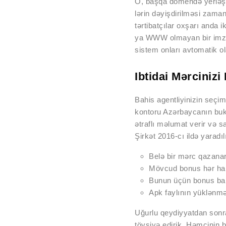
O, başqa domendə yerləşə 
lərin dəyişdirilməsi zaman
tərtibatçılar oxşarı anda 
ya WWW olmayan bir imza g
sistem onları avtomatik ol
Ibtidai Mərciniz
Bahis agentliyinizin seçi
kontoru Azərbaycanın buk
ətraflı məlumat verir və s
Şirkət 2016-cı ildə yaradıl
Belə bir mərc qazanar
Mövcud bonus hər han
Bunun üçün bonus bal
Apk faylının yüklənmə
Uğurlu qeydiyyatdan sonr
tövsiyə edirik. Həmçinin b