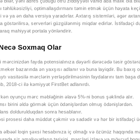
bilər, yəni adres çubuğu ötrü ziddiyyətli vahid ada malik ola bi
ı təhlükəsizliyi, optimallaşdırmanı təmin etmək üçün həyata keçir
iki və ya ən daha versiya yaradırlar. Axtarış sistemləri, əgər a
östərilirsə, serverləri güzgülənmiş miqdar edirlər. İstifadəçi du
araq mahiyyət portala yönləndirir.
i Necə Soxmaq Olar
mi mərcinizdən fayda potensialınıza dəyərli dərəcədə təsir göstər
meker bazarında ən yaxşısı adlanır və buna layiqdir. Bu baxış 
aytı vasitəsilə mərclərin yerləşdirilməsinin faydalarını tam başa
ıb, 2018-ci ilə kəmiyyət FirstBet adlanırdı.
kən oyunçu mərc məbləğinin əlavə 5%-ni bonus şəklində alır.
sı birini əldə görmək üçün ödənişlərdən olmuş ödənişlərdən.
ans doldurulduqdan sonra hesablanır.
si prosesi daha müddət çəkmir və sadədir və hər bir istifadəçi ü
a əlbəəl loqin şəxsi hesabınıza iç olmağı və özünüz haqqında m
urada siz əməliyyatların tarixini, mərcləri izləyə və mövcud bonu