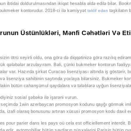
un ibtidai doldurulmasından ikiqat hesabla əldə edilə bilər. Boo
 bukmeker kontorudur. 2018-ci ilə kəmiyyət
təşkilatın 
təklif edən
nun Üstünlükləri, Mənfi Cəhətləri Və Etib
izin ötrü xeyirli oldu, ona görə də diqqətinizə görə razılıq edir
 qələbələr arzulayıram. Bəli, çünki bukmeker kontorun fəaliyy
alar var. Hazırda şirkət Curacao lisenziyası altında iş göstərir, b
 və lisenziya sahibinin saytında yoxlaya bilərsiniz. Bukmeker 
 lakin bütün cahanşümul qaydalara və tələblərə uyğun lisenziyalaş
diyiniz sosial şəbəkə ilə işarəni vurun.
bir seçimdə 1win azerbaycan promosyon kodunu qayğı görmək imk
a, izafi olaraq bonusunu artıran xüsusi promosyon kodu daxil edə
res pour parier dans les pays où cela est officiellement interdit.
də edir, avtomobillər bütün saytların nüsxələrini Parisin bütün oy