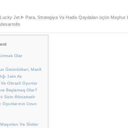
 Lucky Jet ᐈ Para, Strategiya Və Hədis Qaydaları üçün Məşhur 
y
desarrollo
ent
Dürtmək Olar
n Üstünlükləri, Mənfi
lığı 1win Az
 Və Obrazli Oyunlar
cə Başlamaq Olar?
i Sizin Əlinizdədir
c Oyunlarının Uzun
Maşınları Və Slotlar