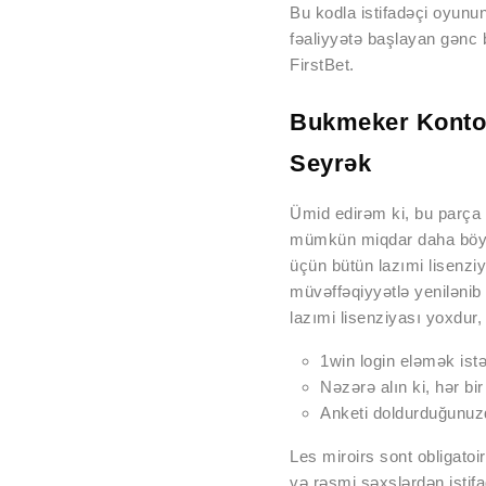
Bu kodla istifadəçi oyunun
fəaliyyətə başlayan gənc
FirstBet.
Bukmeker Kontoru
Seyrək
Ümid edirəm ki, bu parça s
mümkün miqdar daha böyük
üçün bütün lazımi lisenziy
müvəffəqiyyətlə yenilənib
lazımi lisenziyası yoxdur,
1win login eləmək istə
Nəzərə alın ki, hər 
Anketi doldurduğunuzd
Les miroirs sont obligatoi
və rəsmi şəxslərdən istifa