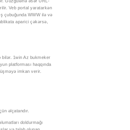
lər. Güzgülərlə əsər URL-
ilir. Veb portal yaratarkən
xtarış çubuğunda WWW ilə və
blikata aparici çəkərsə,
ə bilər. 1win Az bukmeker
oyun platforması haqqında
 düşməyə imkan verir.
çün əlçatandır.
əlumatları doldurmağı
slar və tələb olunan