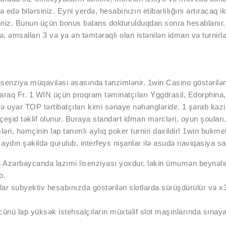
edə bilərsiniz. Eyni yerdə, hesabınızın etibarlılığını artıracaq ik
rsiniz. Bunun üçün bonus balans doldurulduqdan sonra hesablanı
 əmsalları 3 və ya ən təmtəraqlı olan istənilən idman və turnirlə
isenziya müqaviləsi əsasında tənzimlənir. 1win Casino göstərilən 
laraq Fr. 1 WIN üçün proqram təminatçıları Yggdrasil, Edorphina
uyar TOP tərtibatçıları kimi sənaye nəhəngləridir. 1 şərab kaz
şid təklif olunur. Buraya standart idman mərcləri, oyun şouları,
əri, həmçinin lap tanımlı aylıq poker turniri daxildir! 1win bukmek
ydın şəkildə qurulub, interfeys nişanlar ilə asudə naviqasiya s
Azərbaycanda lazımi lisenziyası yoxdur, lakin ümumən beynəlxa
b.
lar subyektiv hesabınızda göstərilən slotlarda sürüşdürülür və x3
ünü lap yüksək istehsalçıların müxtəlif slot maşınlarında sınaya 