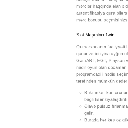
mərclər haqqında elan əldə 
autentifikasiya qura bilə
mərc bonusu seçmisinizsə,
Slot Maşınları 1win
Qumarxananın fəaliyyəti l
qanunvericiliyinə uyğun o
GamART, EGT, Playson və 
nadir oyun olan qocaman çe
proqramdaxili hədis seçiml
tərəfindən mümkün qədər a
Bukmeker kontorunun 
bağlı lisenziyalaşdırılı
Əlavə pulsuz fırlanma
gəlir.
Burada hər kəs öz güc