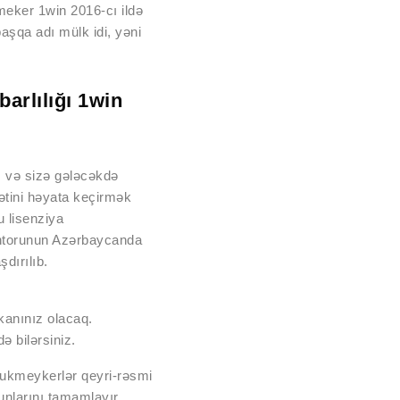
kmeker 1win 2016-cı ildə
başqa adı mülk idi, yəni
arlılığı 1win
əm və sizə gələcəkdə
ətini həyata keçirmək
u lisenziya
kontorunun Azərbaycanda
dırılıb.
anınız olacaq.
 bilərsiniz.
 Bukmeykerlər qeyri-rəsmi
unlarını tamamlayır.