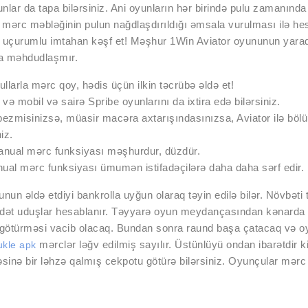
yunlar da tapa bilərsiniz. Ani oyunların hər birində pulu zamanınd
ərc məbləğinin pulun nağdlaşdırıldığı əmsala vurulması ilə hesa
, uçurumlu imtahan kəşf et! Məşhur 1Win Aviator oyununun yaradı
la məhdudlaşmır.
pullarla mərc qoy, hədis üçün ilkin təcrübə əldə et!
və mobil və sairə Spribe oyunlarını da ixtira edə bilərsiniz.
bezmisinizsə, müasir macəra axtarışındasınızsa, Aviator ilə bö
iz.
anual mərc funksiyası məşhurdur, düzdür.
al mərc funksiyası ümumən istifadəçilərə daha daha sərf edir.
nun əldə etdiyi bankrolla uyğun olaraq təyin edilə bilər. Növbət
 müddət uduşlar hesablanır. Təyyarə oyun meydançasından kənard
götürməsi vacib olacaq. Bundan sonra raund başa çatacaq və 
mərclər ləğv edilmiş sayılır. Üstünlüyü ondan ibarətdir k
ukle apk
sinə bir ləhzə qalmış cekpotu götürə bilərsiniz. Oyunçular mər