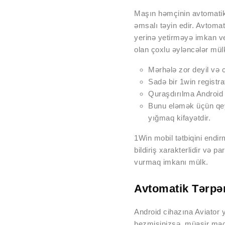
Maşın həmçinin avtomatik
əmsalı təyin edir. Avtoma
yerinə yetirməyə imkan ver
olan çoxlu əyləncələr mül
Mərhələ zor deyil və 
Sadə bir 1win registr
Quraşdırılma Android 
Bunu eləmək üçün qey
yığmaq kifayətdir.
1Win mobil tətbiqini endi
bildiriş xarakterlidir və 
vurmaq imkanı mülk.
Avtomatik Tərpə
Android cihazına Aviator 
bezmisinizsə, müasir mac