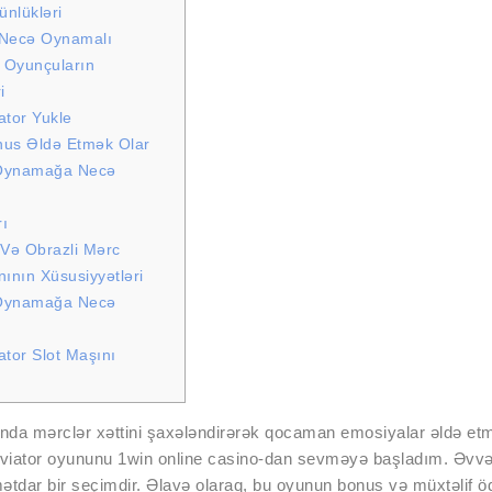
ünlükləri
 Necə Oynamalı
 Oyunçuların
i
ator Yukle
nus Əldə Etmək Olar
 Oynamağa Necə
ı
Və Obrazli Mərc
nının Xüsusiyyətləri
 Oynamağa Necə
ator Slot Maşını
rında mərclər xəttini şaxələndirərək qocaman emosiyalar əldə e
iator oyununu 1win online casino-dan sevməyə başladım. Əvvəl
tdar bir seçimdir. Əlavə olaraq, bu oyunun bonus və müxtəlif öd