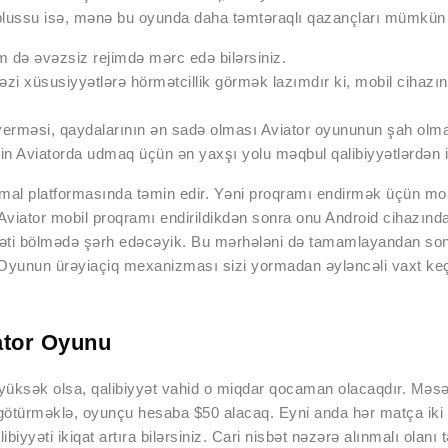
lussu isə, mənə bu oyunda daha təmtəraqlı qazançları mümkün et
m də əvəzsiz rejimdə mərc edə bilərsiniz.
zi xüsusiyyətlərə hörmətcillik görmək lazımdır ki, mobil cihazın
erməsi, qaydalarının ən sadə olması Aviator oyununun şah olma
in Aviatorda udmaq üçün ən yaxşı yolu məqbul qalibiyyətlərdən is
formal platformasında təmin edir. Yəni proqramı endirmək üçün m
Aviator mobil proqramı endirildikdən sonra onu Android cihazında
bəti bölmədə şərh edəcəyik. Bu mərhələni də tamamlayandan so
. Oyunun ürəyiaçiq mexanizması sizi yormadan əyləncəli vaxt ke
ator Oyunu
 yüksək olsa, qalibiyyət vahid o miqdar qocaman olacaqdır. Məs
götürməklə, oyunçu hesaba $50 alacaq. Eyni anda hər matça iki 
iyyəti ikiqat artıra bilərsiniz. Cari nisbət nəzərə alınmalı ola