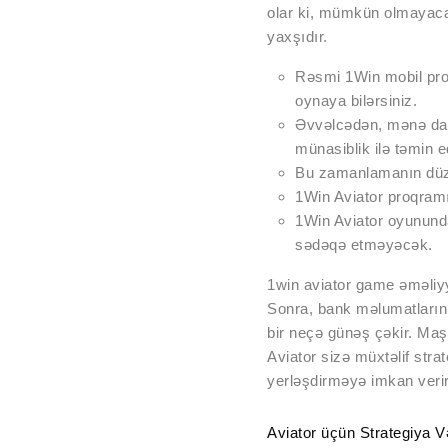
olar ki, mümkün olmayaca
yaxşıdır.
Rəsmi 1Win mobil pro
oynaya bilərsiniz.
Əvvəlcədən, mənə dah
münasiblik ilə təmin ed
Bu zamanlamanın düzg
1Win Aviator proqram
1Win Aviator oyununda
sədəqə etməyəcək.
1win aviator game əməliy
Sonra, bank məlumatlarını
bir neçə günəş çəkir. Maş
Aviator sizə müxtəlif str
yerləşdirməyə imkan verir
Aviator üçün Strategiya V