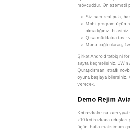
mövcuddur. Ən əzəmətli p
Siz həm real pula, hə
Mobil proqram üçün bə
olmadığınızı biləsiniz.
Qısa müddətdə təsir v
Mənə bağlı olaraq, 1w
Şirkət Android tətbiqini 
sayta keçməlisiniz. 1Win 
Quraşdırmanı ətraflı növ
oyuna başlaya bilərsiniz
verəcək.
Demo Rejim Avi
Kotirovkalar nə kəmiyyət
x10 kotirovkada uduşları 
üçün, hətta maksimum qalib