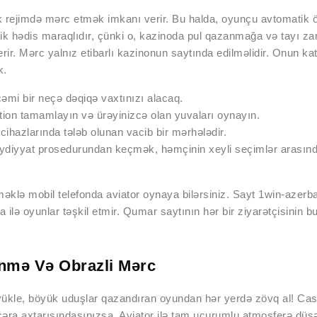
 rejimdə mərc etmək imkanı verir. Bu halda, oyunçu avtomatik 
tik hədis maraqlıdır, çünki o, kazinoda pul qazanmağa və tayı za
ir. Mərc yalnız etibarlı kazinonun saytında edilməlidir. Onun kat
k.
cəmi bir neçə dəqiqə vaxtınızı alacaq.
ation tamamlayın və ürəyinizcə olan yuvaları oynayın.
cihazlarında tələb olunan vacib bir mərhələdir.
diyyat prosedurundan keçmək, həmçinin xeyli seçimlər arasında
rməklə mobil telefonda aviator oynaya bilərsiniz. Sayt 1win-azerb
para ilə oyunlar təşkil etmir. Qumar saytının hər bir ziyarətçisini
nmə Və Obrazli Mərc
yükle, böyük uduşlar qazandıran oyundan hər yerdə zövq al! Cas
əra axtarışındasınızsa, Aviator ilə tam uçurumlu atmosferə düş