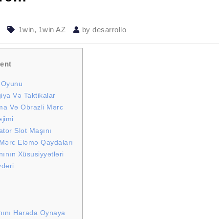
1win
,
1win AZ
by
desarrollo
ent
r Oyunu
iya Və Taktikalar
ma Və Obrazli Mərc
jimi
ator Slot Maşını
 Mərc Eləmə Qaydaları
nının Xüsusiyyətləri
deri
ınını Harada Oynaya