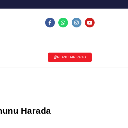
REANUDAR PAGO
AS
PLATAFORMAS
MIS PAGOS
ununu Harada