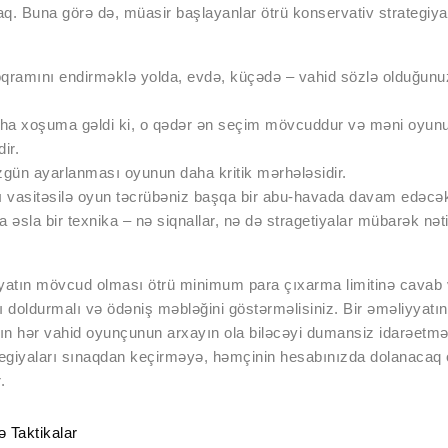
q. Buna görə də, müasir başlayanlar ötrü konservativ strategiy
qramını endirməklə yolda, evdə, küçədə – vahid sözlə olduğunu
a xoşuma gəldi ki, o qədər ən seçim mövcuddur və məni oyun
ir.
ün ayarlanması oyunun daha kritik mərhələsidir.
ı vasitəsilə oyun təcrübəniz başqa bir abu-havada davam edəcə
 əsla bir texnika – nə siqnallar, nə də stragetiyalar mübarək nə
yatın mövcud olması ötrü minimum para çıxarma limitinə cavab v
 doldurmalı və ödəniş məbləğini göstərməlisiniz. Bir əməliyya
ın hər vahid oyunçunun arxayın ola biləcəyi dumansiz idarəetmə il
ategiyaları sınaqdan keçirməyə, həmçinin hesabınızda dolanacaq
.
ə Taktikalar