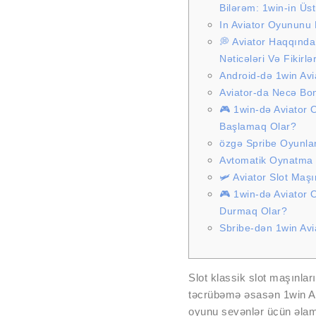
Bilərəm: 1win-in Üst
In Aviator Oyununu
💭 Aviator Haqqında
Nəticələri Və Fikirlər
Android-də 1win Avi
Aviator-da Necə Bo
🎮 1win-də Aviator
Başlamaq Olar?
özgə Spribe Oyunlar
Avtomatik Oynatma 
🛩 Aviator Slot Maşı
🎮 1win-də Aviator
Durmaq Olar?
Sbribe-dən 1win Avi
Slot klassik slot maşınla
təcrübəmə əsasən 1win Av
oyunu sevənlər üçün əlamə