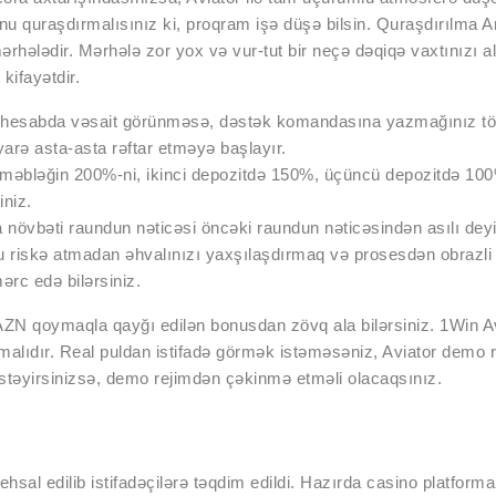
onu quraşdırmalısınız ki, proqram işə düşə bilsin. Quraşdırılma A
mərhələdir. Mərhələ zor yox və vur-tut bir neçə dəqiqə vaxtınızı 
kifayətdir.
ə hesabda vəsait görünməsə, dəstək komandasına yazmağınız töv
rə asta-asta rəftar etməyə başlayır.
ə məbləğin 200%-ni, ikinci depozitdə 150%, üçüncü depozitdə 10
niz.
övbəti raundun nəticəsi öncəki raundun nəticəsindən asılı deyil
u riskə atmadan əhvalınızı yaxşılaşdırmaq və prosesdən obrazli
ərc edə bilərsiniz.
N qoymaqla qayğı edilən bonusdan zövq ala bilərsiniz. 1Win A
alıdır. Real puldan istifadə görmək istəməsəniz, Aviator demo r
istəyirsinizsə, demo rejimdən çəkinmə etməli olacaqsınız.
hsal edilib istifadəçilərə təqdim edildi. Hazırda casino platforma