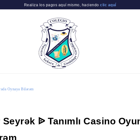
Realiza los pagos aquí mismo, haciendo
clic aquí
S
ADMISIONES Y MATRÍCULAS
COMUNICADOS
NOTICI
rada Oynaya Bilərəm
r Seyrək ᐉ Tanımlı Casino Oy
ərəm