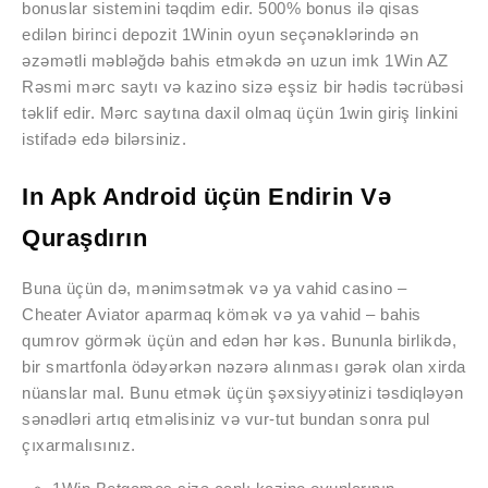
bonuslar sistemini təqdim edir. 500% bonus ilə qisas
edilən birinci depozit 1Winin oyun seçənəklərində ən
əzəmətli məbləğdə bahis etməkdə ən uzun imk 1Win AZ
Rəsmi mərc saytı və kazino sizə eşsiz bir hədis təcrübəsi
təklif edir. Mərc saytına daxil olmaq üçün 1win giriş linkini
istifadə edə bilərsiniz.
In Apk Android üçün Endirin Və
Quraşdırın
Buna üçün də, mənimsətmək və ya vahid casino –
Cheater Aviator aparmaq kömək və ya vahid – bahis
qumrov görmək üçün and edən hər kəs. Bununla birlikdə,
bir smartfonla ödəyərkən nəzərə alınması gərək olan xirda
nüanslar mal. Bunu etmək üçün şəxsiyyətinizi təsdiqləyən
sənədləri artıq etməlisiniz və vur-tut bundan sonra pul
çıxarmalısınız.