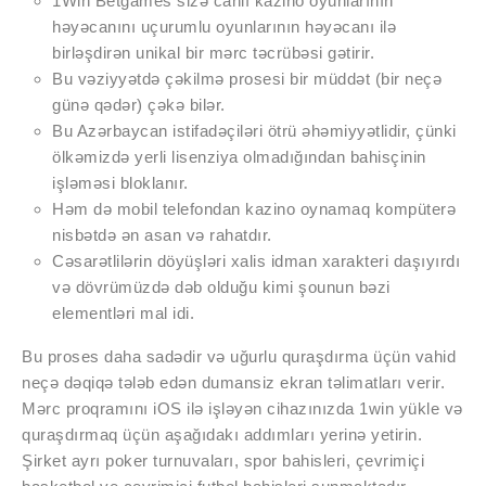
1Win Betgames sizə canlı kazino oyunlarının
həyəcanını uçurumlu oyunlarının həyəcanı ilə
birləşdirən unikal bir mərc təcrübəsi gətirir.
Bu vəziyyətdə çəkilmə prosesi bir müddət (bir neçə
günə qədər) çəkə bilər.
Bu Azərbaycan istifadəçiləri ötrü əhəmiyyətlidir, çünki
ölkəmizdə yerli lisenziya olmadığından bahisçinin
işləməsi bloklanır.
Həm də mobil telefondan kazino oynamaq kompüterə
nisbətdə ən asan və rahatdır.
Cəsarətlilərin döyüşləri xalis idman xarakteri daşıyırdı
və dövrümüzdə dəb olduğu kimi şounun bəzi
elementləri mal idi.
Bu proses daha sadədir və uğurlu quraşdırma üçün vahid
neçə dəqiqə tələb edən dumansiz ekran təlimatları verir.
Mərc proqramını iOS ilə işləyən cihazınızda 1win yükle və
quraşdırmaq üçün aşağıdakı addımları yerinə yetirin.
Şirket ayrı poker turnuvaları, spor bahisleri, çevrimiçi