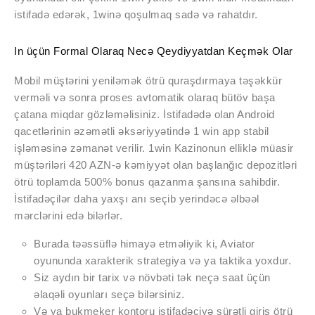
istifadə edərək, 1winə qoşulmaq sadə və rahatdır.
In üçün Formal Olaraq Necə Qeydiyyatdan Keçmək Olar
Mobil müştərini yeniləmək ötrü quraşdırmaya təşəkkür
verməli və sonra proses avtomatik olaraq bütöv başa
çatana miqdar gözləməlisiniz. İstifadədə olan Android
qacetlərinin əzəmətli əksəriyyətində 1 win app stabil
işləməsinə zəmanət verilir. 1win Kazinonun elliklə müasir
müştəriləri 420 AZN-ə kəmiyyət olan başlanğıc depozitləri
ötrü toplamda 500% bonus qazanma şansına sahibdir.
İstifadəçilər daha yaxşı anı seçib yerindəcə əlbəəl
mərclərini edə bilərlər.
Burada təəssüflə himayə etməliyik ki, Aviator
oyununda xarakterik strategiya və ya taktika yoxdur.
Siz aydın bir tarix və növbəti tək neçə saat üçün
əlaqəli oyunları seçə bilərsiniz.
Və ya bukmeker kontoru istifadəçiyə sürətli giriş ötrü