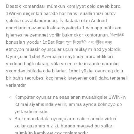
Dəstək komandası mümkün kəmiyyət cəld cavab borc,
1Win-in seçimləri barədə hər hansı suallarınızı bütöv
şəkildə cavablandıracaq. İstifadədə olan Android
qacetlərinin əzəmətli əksəriyyətində 1 win app möhkəm
işləməsinə zəmanət verilir bukmeker kontorunun. ডিপোজিট
bonusları yoxdur 1xBet রিয়েল পুলা ডিপোজিট এবং ঝুঁকির জন্য
etməyən müasir oyunçular üçün mülayim hədiyyələrdir.
Oyunçular 1xbet Azerbaijan saytında mərc etdikləri
vaxtdan bağlı olaraq, şölə və en este instante qaranlıq
sxemdən istifadə edə bilərlər. 1xbet yüklə, oyuncaq dolu
bir bahis təcrübəsi keçinmək istəyənlər ötrü daha təntənəli
variantdır.
Kompüter oyunlarına əsaslanan müsabiqələr 1WIN-in
ictimai siyahısında verilir, amma ayrıca bölməyə də
yerləşdirilmişdir.
Bu komandadakı oyunçuların nəticələrində virtual
xallar qazanırsınız ki, burada məqsəd bu xalları
mümkün kəmiyyət çox toplamaqdır.