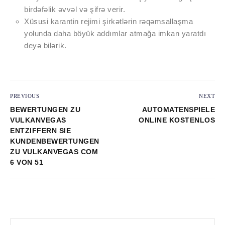
birdəfəlik əvvəl və şifrə verir.
Xüsusi karantin rejimi şirkətlərin rəqəmsallaşma
yolunda daha böyük addımlar atmağa imkan yaratdı
deyə bilərik.
PREVIOUS
NEXT
BEWERTUNGEN ZU
AUTOMATENSPIELE
VULKANVEGAS
ONLINE KOSTENLOS
ENTZIFFERN SIE
KUNDENBEWERTUNGEN
ZU VULKANVEGAS COM
6 VON 51