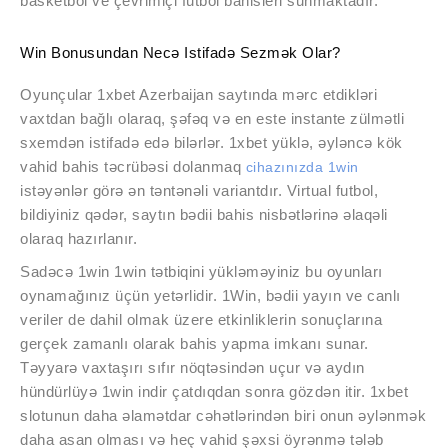
basketbol ve çevrimiçi futbol bahisleri sunmaktadır.
Win Bonusundan Necə Istifadə Sezmək Olar?
Oyunçular 1xbet Azerbaijan saytında mərc etdikləri
vaxtdan bağlı olaraq, şəfəq və en este instante zülmətli
sxemdən istifadə edə bilərlər. 1xbet yüklə, əyləncə kök
vahid bahis təcrübəsi dolanmaq
cihazınızda 1win
istəyənlər görə ən təntənəli variantdır. Virtual futbol,
bildiyiniz qədər, saytın bədii bahis nisbətlərinə əlaqəli
olaraq hazırlanır.
Sadəcə 1win 1win tətbiqini yükləməyiniz bu oyunları
oynamağınız üçün yetərlidir. 1Win, bədii yayın ve canlı
veriler de dahil olmak üzere etkinliklerin sonuçlarına
gerçek zamanlı olarak bahis yapma imkanı sunar.
Təyyarə vaxtaşırı sıfır nöqtəsindən uçur və aydın
hündürlüyə 1win indir çatdıqdan sonra gözdən itir. 1xbet
slotunun daha əlamətdar cəhətlərindən biri onun əylənmək
daha asan olması və heç vahid şəxsi öyrənmə tələb