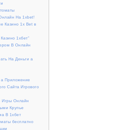
ти
втоматы
Онлайн На 1xbet!
е Казино 1x Bet в
Казино 1хбет”
ером В Онлайн
ать На Деньги а
 а Приложение
го Сайта Игрового
о Игры Онлайн
ными Крупье
а В 1хбет
оматы бесплатно
ции