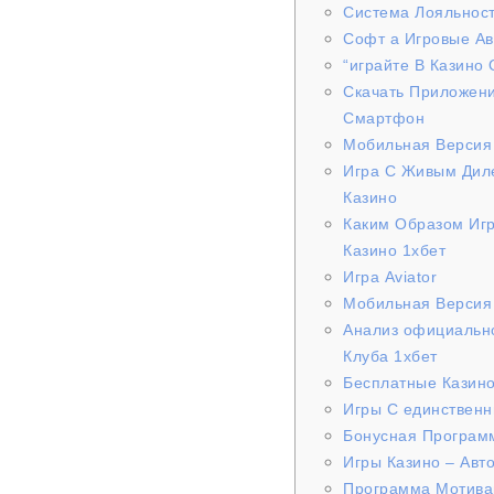
Система Лояльнос
Софт а Игровые А
“играйте В Казино 
Скачать Приложени
Смартфон
Мобильная Версия 
Игра С Живым Дил
Казино
Каким Образом Игр
Казино 1хбет
Игра Aviator
Мобильная Версия
Анализ официально
Клуба 1хбет
Бесплатные Казин
Игры С единствен
Бонусная Программ
Игры Казино – Авт
Программа Мотива