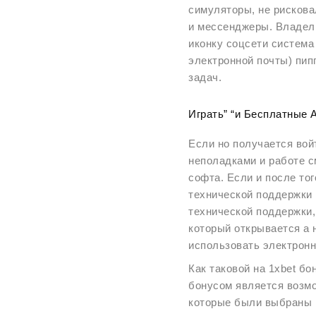
симуляторы, не рискова
и мессенджеры. Владель
иконку соцсети система
электронной почты) пип
задач.
Играть” “и Бесплатные 
Если но получается войт
неполадками и работе с
софта. Если и после то
технической поддержки 
технической поддержки, 
который открывается а 
использовать электронн
Как таковой на 1xbet б
бонусом является возмо
которые были выбраны п