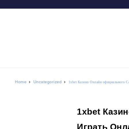
(+57) 310 3178066
nuestra.senoraguadalupe@gmail.com
Girardot, cundinamarca
INICIO
NOSOTROS
DOCUMENTO
Home
Uncategorized
1xbet Казино Онлайн официального Са
1xbet Кази
Играть Онл