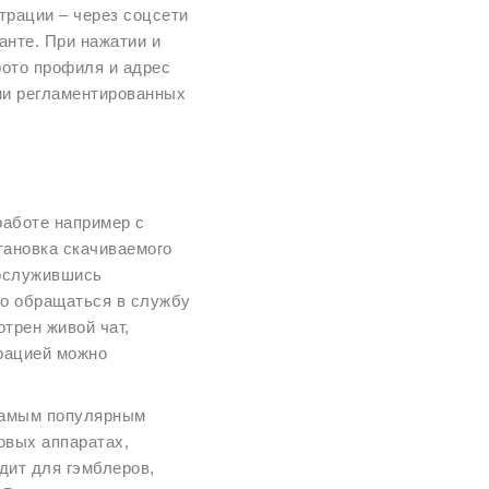
трации – через соцсети
анте. При нажатии и
фото профиля и адрес
ии регламентированных
работе например с
тановка скачиваемого
дослужившись
во обращаться в службу
отрен живой чат,
трацией можно
 Самым популярным
овых аппаратах,
дит для гэмблеров,