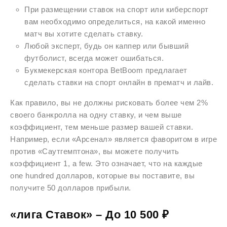
При размещении ставок на спорт или киберспорт
вам необходимо определиться, на какой именно
матч вы хотите сделать ставку.
Любой эксперт, будь он каппер или бывший
футболист, всегда может ошибаться.
Букмекерская контора BetBoom предлагает
сделать ставки на спорт онлайн в прематч и лайв.
Как правило, вы не должны рисковать более чем 2%
своего банкролла на одну ставку, и чем выше
коэффициент, тем меньше размер вашей ставки.
Например, если «Арсенал» является фаворитом в игре
против «Саутгемптона», вы можете получить
коэффициент 1, a few. Это означает, что на каждые
one hundred долларов, которые вы поставите, вы
получите 50 долларов прибыли.
«лига Ставок» – До 10 500 ₽