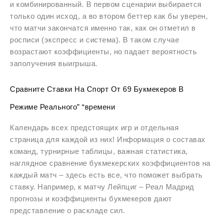
и комбинированный. В первом сценарии выбирается
только один исход, а во втором беттер как бы уверен,
что матчи закончатся именно так, как он отметил в
росписи (экспресс и система). В таком случае
возрастают коэффициенты, но падает вероятность
заполучения выигрыша.
Cравните Ставки На Спорт От 69 Букмекеров В
Режиме Реального” “времени
Календарь всех предстоящих игр и отдельная
страница для каждой из них! Информация о составах
команд, турнирные таблицы, важная статистика,
наглядное сравнение букмекерских коэффициентов на
каждый матч – здесь есть все, что поможет выбрать
ставку. Например, к матчу Лейпциг – Реал Мадрид
прогнозы и коэффициенты букмекеров дают
представление о раскладе сил.