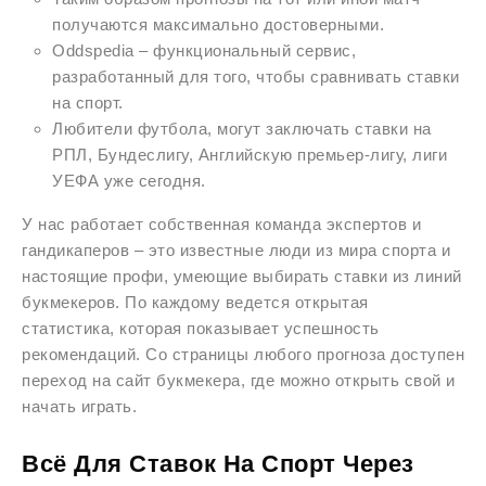
получаются максимально достоверными.
Oddspedia – функциональный сервис,
разработанный для того, чтобы сравнивать ставки
на спорт.
Любители футбола, могут заключать ставки на
РПЛ, Бундеслигу, Английскую премьер-лигу, лиги
УЕФА уже сегодня.
У нас работает собственная команда экспертов и
гандикаперов – это известные люди из мира спорта и
настоящие профи, умеющие выбирать ставки из линий
букмекеров. По каждому ведется открытая
статистика, которая показывает успешность
рекомендаций. Со страницы любого прогноза доступен
переход на сайт букмекера, где можно открыть свой и
начать играть.
Всё Для Ставок На Спорт Через