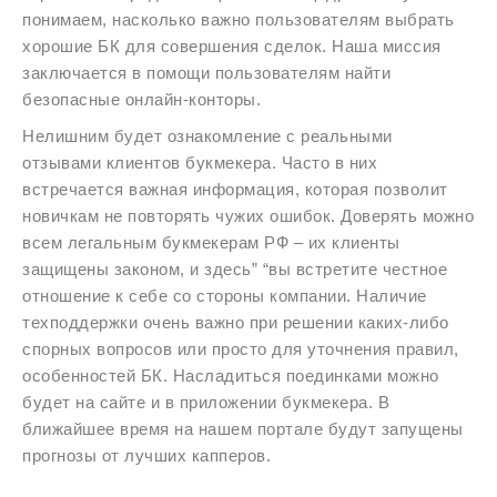
понимаем, насколько важно пользователям выбрать
хорошие БК для совершения сделок. Наша миссия
заключается в помощи пользователям найти
безопасные онлайн-конторы.
Нелишним будет ознакомление с реальными
отзывами клиентов букмекера. Часто в них
встречается важная информация, которая позволит
новичкам не повторять чужих ошибок. Доверять можно
всем легальным букмекерам РФ – их клиенты
защищены законом, и здесь” “вы встретите честное
отношение к себе со стороны компании. Наличие
техподдержки очень важно при решении каких-либо
спорных вопросов или просто для уточнения правил,
особенностей БК. Насладиться поединками можно
будет на сайте и в приложении букмекера. В
ближайшее время на нашем портале будут запущены
прогнозы от лучших капперов.