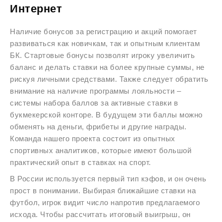
Интернет
Наличие бонусов за регистрацию и акций помогает
развиваться как новичкам, так и опытным клиентам
БК. Стартовые бонусы позволят игроку увеличить
баланс и делать ставки на более крупные суммы, не
рискуя личными средствами. Также следует обратить
внимание на наличие программы лояльности –
системы набора баллов за активные ставки в
букмекерской конторе. В будущем эти баллы можно
обменять на деньги, фрибеты и другие награды.
Команда нашего проекта состоит из опытных
спортивных аналитиков, которые имеют большой
практический опыт в ставках на спорт.
В России используется первый тип кэфов, и он очень
прост в понимании. Выбирая ближайшие ставки на
футбол, игрок видит число напротив предлагаемого
исхода. Чтобы рассчитать итоговый выигрыш, он