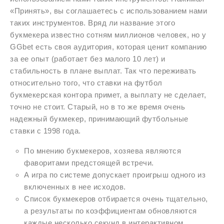
«Принять», вы соглашаетесь с использованием нами
таких инструментов. Вряд ли название этого
букмекера известно сотням миллионов человек, но у
GGbet есть своя аудитория, которая ценит компанию
за ее опыт (работает без малого 10 лет) и
стабильность в плане выплат. Так что переживать
относительно того, что ставки на футбол
букмекерская контора примет, а выплату не сделает,
точно не стоит. Старый, но в то же время очень
надежный букмекер, принимающий футбольные
ставки с 1998 года.
По мнению букмекеров, хозяева являются
фаворитами предстоящей встречи.
А игра по системе допускает проигрыш одного из
включенных в нее исходов.
Список букмекеров отбирается очень тщательно,
а результаты по коэффициентам обновляются
каждые несколько секунд в интерактивном