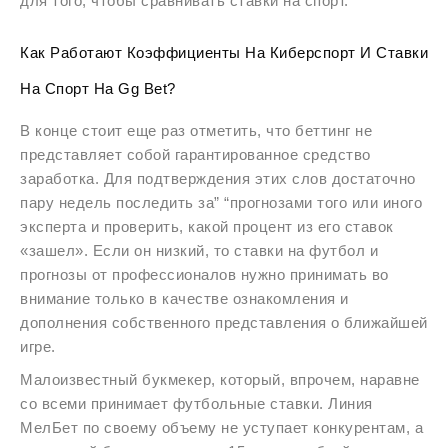
для того, чтобы сравнивать ставки на спорт.
Как Работают Коэффициенты На Киберспорт И Ставки
На Спорт На Gg Bet?
В конце стоит еще раз отметить, что беттинг не
представляет собой гарантированное средство
заработка. Для подтверждения этих слов достаточно
пару недель последить за” “прогнозами того или иного
эксперта и проверить, какой процент из его ставок
«зашел». Если он низкий, то ставки на футбол и
прогнозы от профессионалов нужно принимать во
внимание только в качестве ознакомления и
дополнения собственного представления о ближайшей
игре.
Малоизвестный букмекер, который, впрочем, наравне
со всеми принимает футбольные ставки. Линия
МелБет по своему объему не уступает конкурентам, а