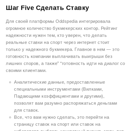
Шаг Five Сделать Ставку
Для своей платформы Oddspedia интегрировала
огромное количество букмекерских контор. Рейтинг
надежности нужен тем, кто уверен, что делать
реальные ставки на спорт через интернет стоит
только у надежного букмекера. Главное в нем — это
готовность компании выплачивать выигрыши без
лишних споров, а также” “готовность идти на диалог со
своими клиентами.
Аналитические данные, предоставленные
специальными инструментами (Вилками,
Падающими коэффициентами и другими),
позволят вам разумно распоряжаться деньгами
для ставок.
Все, что вам нужно сделать, это перейти на
страницу ставок на спорт или ставок на