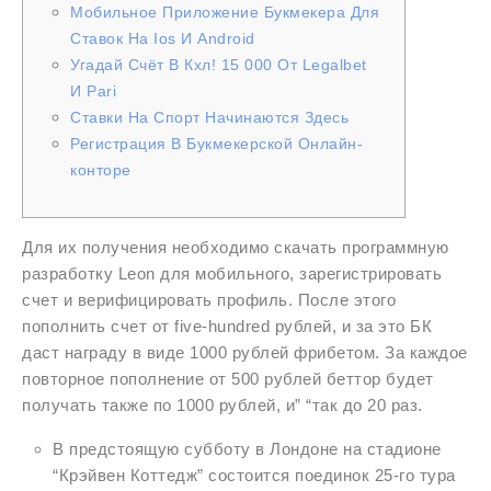
Мобильное Приложение Букмекера Для
Ставок На Ios И Android
Угадай Счёт В Кхл! 15 000 От Legalbet
И Pari
Ставки На Спорт Начинаются Здесь
Регистрация В Букмекерской Онлайн-
конторе
Для их получения необходимо скачать программную
разработку Leon для мобильного, зарегистрировать
счет и верифицировать профиль. После этого
пополнить счет от five-hundred рублей, и за это БК
даст награду в виде 1000 рублей фрибетом. За каждое
повторное пополнение от 500 рублей беттор будет
получать также по 1000 рублей, и” “так до 20 раз.
В предстоящую субботу в Лондоне на стадионе
“Крэйвен Коттедж” состоится поединок 25-го тура