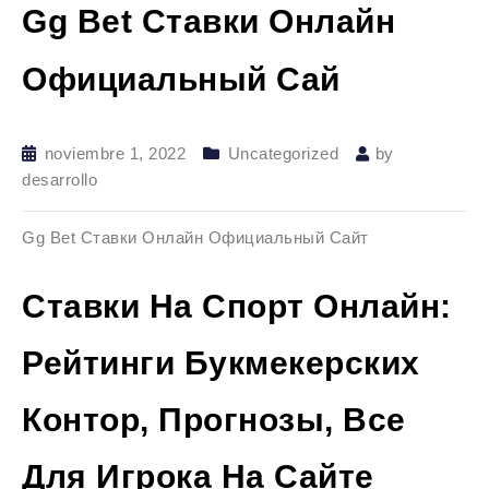
Gg Bet Ставки Онлайн
Официальный Сай
noviembre 1, 2022
Uncategorized
by
desarrollo
Gg Bet Ставки Онлайн Официальный Сайт
Ставки На Спорт Онлайн:
Рейтинги Букмекерских
Контор, Прогнозы, Все
Для Игрока На Сайте