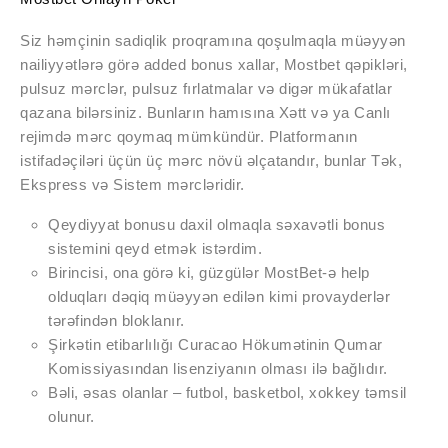
Siz həmçinin sadiqlik proqramına qoşulmaqla müəyyən
nailiyyətlərə görə added bonus xallar, Mostbet qəpikləri,
pulsuz mərclər, pulsuz fırlatmalar və digər mükafatlar
qazana bilərsiniz. Bunların hamısına Xətt və ya Canlı
rejimdə mərc qoymaq mümkündür. Platformanın
istifadəçiləri üçün üç mərc növü əlçatandır, bunlar Tək,
Ekspress və Sistem mərcləridir.
Qeydiyyat bonusu daxil olmaqla səxavətli bonus
sistemini qeyd etmək istərdim.
Birincisi, ona görə ki, güzgülər MostBet-ə help
olduqları dəqiq müəyyən edilən kimi provayderlər
tərəfindən bloklanır.
Şirkətin etibarlılığı Curacao Hökumətinin Qumar
Komissiyasından lisenziyanın olması ilə bağlıdır.
Bəli, əsas olanlar – futbol, basketbol, xokkey təmsil
olunur.