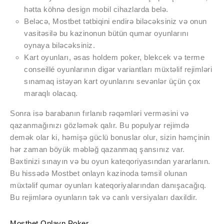
hətta köhnə design mobil cihazlarda belə.
Beləcə, Mostbet tətbiqini endirə biləcəksiniz və onun
vasitəsilə bu kazinonun bütün qumar oyunlarını
oynaya biləcəksiniz.
Kart oyunları, əsas holdem poker, blekcek və terme
conseillé oyunlarının digər variantları müxtəlif rejimləri
sınamaq istəyən kart oyunlarını sevənlər üçün çox
maraqlı olacaq.
Sonra isə barabanın fırlanıb rəqəmləri verməsini və
qazanmağınızı gözləmək qalır. Bu populyar rejimdə
demək olar ki, həmişə güclü bonuslar olur, sizin həmçinin
hər zaman böyük məbləğ qazanmaq şansınız var.
Bəxtinizi sınayın və bu oyun kateqoriyasından yararlanın.
Bu hissədə Mostbet onlayn kazinoda təmsil olunan
müxtəlif qumar oyunları kateqoriyalarından danışacağıq.
Bu rejimlərə oyunların tək və canlı versiyaları daxildir.
Mostbet Onlayn Poker