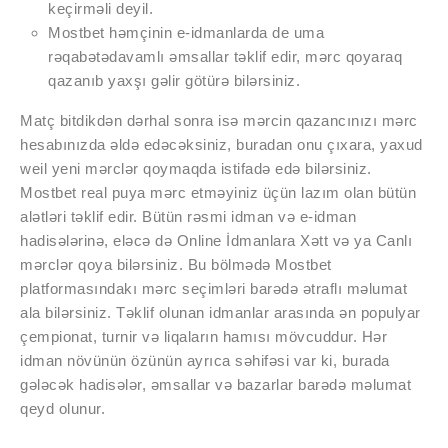
keçirməli deyil.
Mostbet həmçinin e-idmanlarda de uma
rəqabətədavamlı əmsallar təklif edir, mərc qoyaraq
qazanıb yaxşı gəlir götürə bilərsiniz.
Matç bitdikdən dərhal sonra isə mərcin qazancınızı mərc
hesabınızda əldə edəcəksiniz, buradan onu çıxara, yaxud
weil yeni mərclər qoymaqda istifadə edə bilərsiniz.
Mostbet real puya mərc etməyiniz üçün lazım olan bütün
alətləri təklif edir. Bütün rəsmi idman və e-idman
hadisələrinə, eləcə də Online İdmanlara Xətt və ya Canlı
mərclər qoya bilərsiniz. Bu bölmədə Mostbet
platformasındakı mərc seçimləri barədə ətraflı məlumat
ala bilərsiniz. Təklif olunan idmanlar arasında ən populyar
çempionat, turnir və liqaların hamısı mövcuddur. Hər
idman növünün özünün ayrıca səhifəsi var ki, burada
gələcək hadisələr, əmsallar və bazarlar barədə məlumat
qeyd olunur.