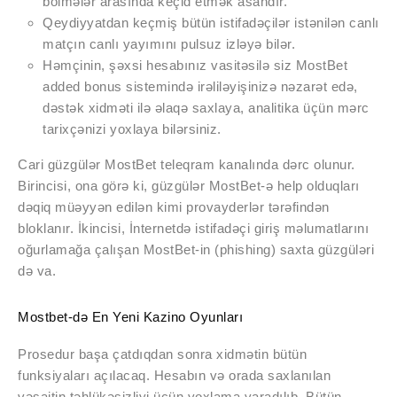
bölmələr arasında keçid etmək asandır.
Qeydiyyatdan keçmiş bütün istifadəçilər istənilən canlı
matçın canlı yayımını pulsuz izləyə bilər.
Həmçinin, şəxsi hesabınız vasitəsilə siz MostBet
added bonus sistemində irəliləyişinizə nəzarət edə,
dəstək xidməti ilə əlaqə saxlaya, analitika üçün mərc
tarixçənizi yoxlaya bilərsiniz.
Cari güzgülər MostBet teleqram kanalında dərc olunur.
Birincisi, ona görə ki, güzgülər MostBet-ə help olduqları
dəqiq müəyyən edilən kimi provayderlər tərəfindən
bloklanır. İkincisi, İnternetdə istifadəçi giriş məlumatlarını
oğurlamağa çalışan MostBet-in (phishing) saxta güzgüləri
də va.
Mostbet-də En Yeni Kazino Oyunları
Prosedur başa çatdıqdan sonra xidmətin bütün
funksiyaları açılacaq. Hesabın və orada saxlanılan
vəsaitin təhlükəsizliyi üçün yoxlama yaradılıb. Bütün