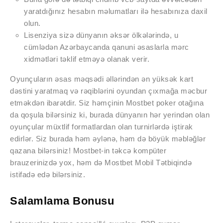
yaratdığınız hesabın məlumatları ilə hesabınıza daxil
olun.
Lisenziya sizə dünyanın əksər ölkələrində, u
cümlədən Azərbaycanda qanuni əsaslarla mərc
xidmətləri təklif etməyə olanak verir.
Oyunçuların əsas məqsədi əllərindən ən yüksək kart
dəstini yaratmaq və rəqiblərini oyundan çıxmağa məcbur
etməkdən ibarətdir. Siz həmçinin Mostbet poker otağına
da qoşula bilərsiniz ki, burada dünyanın hər yerindən olan
oyunçular müxtlif formatlardan olan turnirlərdə iştirak
edirlər. Siz burada həm əylənə, həm də böyük məbləğlər
qazana bilərsiniz! Mostbet-in təkcə kompüter
brauzerinizdə yox, həm də Mostbet Mobil Tətbiqində
istifadə edə bilərsiniz.
Salamlama Bonusu