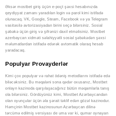
Əksər mostbet giriş üçün e-poçt şəxsi hesabınızda
qeydiyyat zamanı yaradılan login və parol kimi istifadə
olunacaq. VK, Google, Steam, Facebook və ya Telegram
vasitəsilə avtorizasiyadan birini seçə bilərsiniz. Sosial
şəbəkə üçün giriş və şifrənizi daxil etməlisiniz. Mostbet
azerbaycan xidməti səlahiyyətli sosial şəbəkədən şəxsi
məlumatlardan istifadə edərək avtomatik olaraq hesab
yaradacaq.
Populyar Provayderlər
Kimi çox populyar və rahat ödəniş metodlarını istifadə edə
biləcəksiniz. Bu məqaləni sona qədər oxusanız, Mostbet
onlayn kazinoda qarşılaşacağınız bütün məqamlarla tanış
ola bilərsiniz. Gördüyünüz kimi, Mostbet Azərbaycandan
olan oyunçular üçün əla şərait təklif edən gözəl kazinodur.
Həmçinin Mostbet kazinosunun Azərbaycan dilinə
tərcümə edilmiş versiyası de uma var ki, qumar oynayan