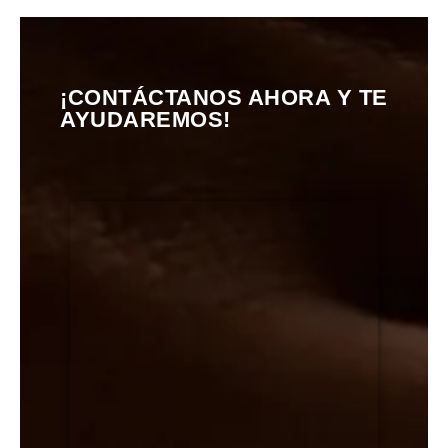
¡CONTÁCTANOS AHORA Y TE
AYUDAREMOS!