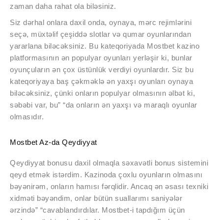
zaman daha rahat ola biləsiniz.
Siz dərhal onlara daxil onda, oynaya, mərc rejimlərini
seçə, müxtəlif çeşiddə slotlar və qumar oyunlarından
yararlana biləcəksiniz. Bu kateqoriyada Mostbet kazino
platformasının ən populyar oyunları yerləşir ki, bunlar
oyunçuların ən çox üstünlük verdiyi oyunlardır. Siz bu
kateqoriyaya baş çəkməklə ən yaxşı oyunları oynaya
biləcəksiniz, çünki onların populyar olmasının əlbət ki,
səbəbi var, bu” “da onların ən yaxşı və maraqlı oyunlar
olmasıdır.
Mostbet Az-da Qeydiyyat
Qeydiyyat bonusu daxil olmaqla səxavətli bonus sistemini
qeyd etmək istərdim. Kazinoda çoxlu oyunların olmasını
bəyənirəm, onların hamısı fərqlidir. Ancaq ən əsası texniki
xidməti bəyəndim, onlar bütün suallarımı saniyələr
ərzində” “cavablandırdılar. Mostbet-i tapdığım üçün