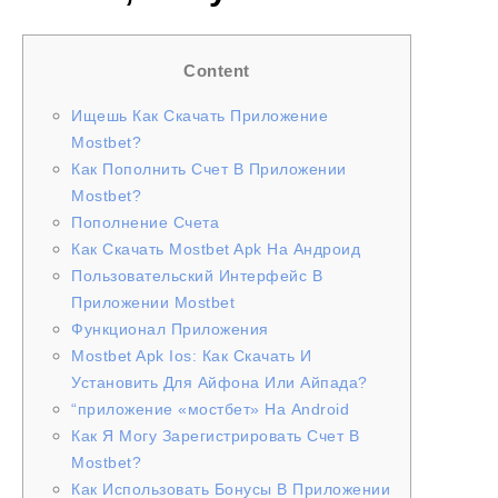
Content
Ищешь Как Скачать Приложение
Mostbet?
Как Пополнить Счет В Приложении
Mostbet?
Пополнение Счета
Как Скачать Mostbet Apk На Андроид
Пользовательский Интерфейс В
Приложении Mostbet
Функционал Приложения
Mostbet Apk Ios: Как Скачать И
Установить Для Айфона Или Айпада?
“приложение «мостбет» На Android
Как Я Могу Зарегистрировать Счет В
Mostbet?
Как Использовать Бонусы В Приложении