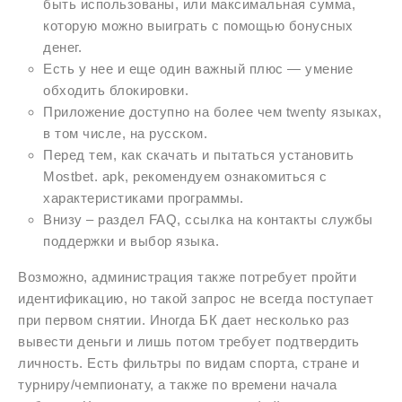
быть использованы, или максимальная сумма,
которую можно выиграть с помощью бонусных
денег.
Есть у нее и еще один важный плюс — умение
обходить блокировки.
Приложение доступно на более чем twenty языках,
в том числе, на русском.
Перед тем, как скачать и пытаться установить
Mostbet. apk, рекомендуем ознакомиться с
характеристиками программы.
Внизу – раздел FAQ, ссылка на контакты службы
поддержки и выбор языка.
Возможно, администрация также потребует пройти
идентификацию, но такой запрос не всегда поступает
при первом снятии. Иногда БК дает несколько раз
вывести деньги и лишь потом требует подтвердить
личность. Есть фильтры по видам спорта, стране и
турниру/чемпионату, а также по времени начала