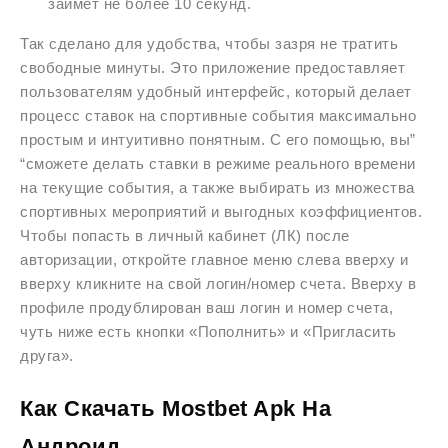
займет не более 10 секунд.
Так сделано для удобства, чтобы зазря не тратить
свободные минуты. Это приложение предоставляет
пользователям удобный интерфейс, который делает
процесс ставок на спортивные события максимально
простым и интуитивно понятным. С его помощью, вы”
“сможете делать ставки в режиме реального времени
на текущие события, а также выбирать из множества
спортивных мероприятий и выгодных коэффициентов.
Чтобы попасть в личный кабинет (ЛК) после
авторизации, откройте главное меню слева вверху и
вверху кликните на свой логин/номер счета. Вверху в
профиле продублирован ваш логин и номер счета,
чуть ниже есть кнопки «Пополнить» и «Пригласить
друга».
Как Скачать Mostbet Apk На
Андроид