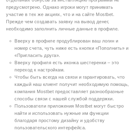
предусмотрено. Однако игроки могут принимать
участие в тех же акциях, что и на сайте Mostbet.
Прежде чем создавать заявку на вывод денег,
необходимо заполнить личные данные в профиле.
Вверху в профиле продублирован ваш логин и
номер счета, чуть ниже есть кнопки «Пополнить» и
«Пригласить друга».
Вверху профиля есть иконка шестеренки – это
переход к настройкам.
Чтобы быть всегда на связи и гарантировать, что
каждый наш клиент получит необходимую помощь,
компания Mostbet предоставляет разнообразные
способы связи с нашей службой поддержки.
Пользователи приложения Mostbet могут быстро
найти и использовать нужные им функции
благодаря простому дизайну и удобству
пользовательского интерфейса.