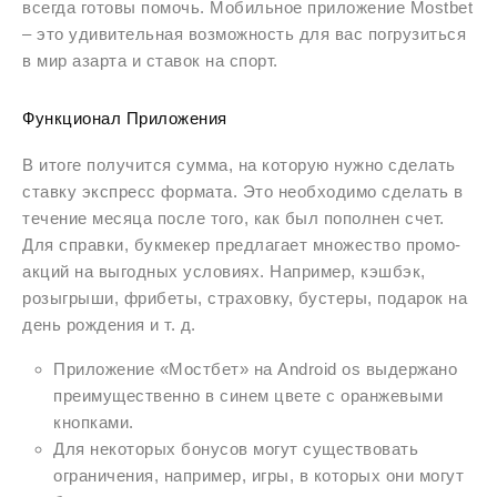
всегда готовы помочь. Мобильное приложение Mostbet
– это удивительная возможность для вас погрузиться
в мир азарта и ставок на спорт.
Функционал Приложения
В итоге получится сумма, на которую нужно сделать
ставку экспресс формата. Это необходимо сделать в
течение месяца после того, как был пополнен счет.
Для справки, букмекер предлагает множество промо-
акций на выгодных условиях. Например, кэшбэк,
розыгрыши, фрибеты, страховку, бустеры, подарок на
день рождения и т. д.
Приложение «Мостбет» на Android os выдержано
преимущественно в синем цвете с оранжевыми
кнопками.
Для некоторых бонусов могут существовать
ограничения, например, игры, в которых они могут