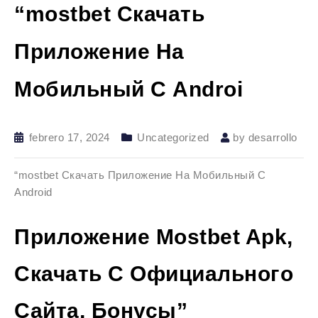
“mostbet Скачать
Приложение На
Мобильный С Androi
febrero 17, 2024
Uncategorized
by
desarrollo
“mostbet Скачать Приложение На Мобильный С
Android
Приложение Mostbet Apk,
Скачать С Официального
Сайта, Бонусы”