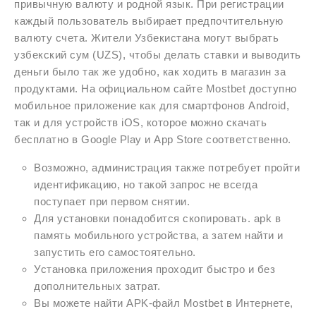
привычную валюту и родной язык. При регистрации
каждый пользователь выбирает предпочтительную
валюту счета. Жители Узбекистана могут выбрать
узбекский сум (UZS), чтобы делать ставки и выводить
деньги было так же удобно, как ходить в магазин за
продуктами. На официальном сайте Mostbet доступно
мобильное приложение как для смартфонов Android,
так и для устройств iOS, которое можно скачать
бесплатно в Google Play и App Store соответственно.
Возможно, администрация также потребует пройти
идентификацию, но такой запрос не всегда
поступает при первом снятии.
Для установки понадобится скопировать. apk в
память мобильного устройства, а затем найти и
запустить его самостоятельно.
Установка приложения проходит быстро и без
дополнительных затрат.
Вы можете найти APK-файл Mostbet в Интернете,