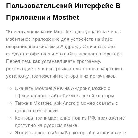
Пользовательский Интерфейс В
Приложении Mostbet
“Клиентам компании Мостбет доступна игра через
мобильное приложение для устройств на базе
операционной системы Андроид. Скачивать его
следует с официального сайта игрового оператора.
Перед тем, как устанавливать программу,
рекомендуется в настройках смартфона разрешить
установку приложений из сторонних источников.
Скачать Mostbet APK на Андроид можно с
официального сайта букмекерской конторы.
Также в Mostbet. apk Android можно скачать с
десктопной версии.
Контора принимает клиентов из РФ, приложение
доступно на русском языке.
Это установочный файл, который вы скачиваете