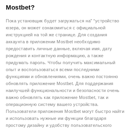
Mostbet?
Пока установщик будет загружаться на” “устройство
юзера, он может ознакомиться с официальной
инструкцией на той же странице. Для создания
аккаунта в приложении Mostbet необходимо
предоставить личные данные, включая имя, дату
рождения и контактную информацию, а также
придумать пароль. Чтобы получить максимальный
опыт и воспользоваться всеми последними
функциями и обновлениями, очень важно постоянно
обновлять приложение Mostbet. Для поддержания
наилучшей функциональности и безопасности очень
важно обновлять как приложение Mostbet, так и
операционную систему вашего устройства.
Пользователи приложения Mostbet могут быстро найти
и использовать нужные им функции благодаря
простому дизайну и удобству пользовательского