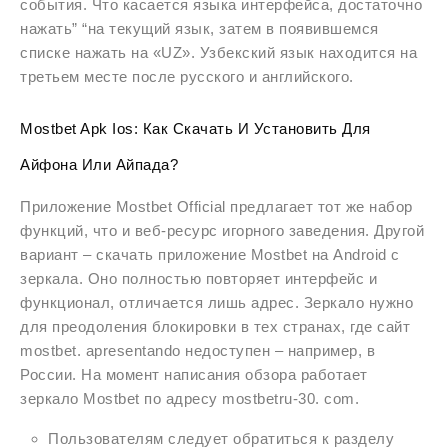
события. Что касается языка интерфейса, достаточно
нажать” “на текущий язык, затем в появившемся
списке нажать на «UZ». Узбекский язык находится на
третьем месте после русского и английского.
Mostbet Apk Ios: Как Скачать И Установить Для
Айфона Или Айпада?
Приложение Mostbet Official предлагает тот же набор
функций, что и веб-ресурс игорного заведения. Другой
вариант – скачать приложение Mostbet на Android с
зеркала. Оно полностью повторяет интерфейс и
функционал, отличается лишь адрес. Зеркало нужно
для преодоления блокировки в тех странах, где сайт
mostbet. apresentando недоступен – например, в
России. На момент написания обзора работает
зеркало Mostbet по адресу mostbetru-30. com.
Пользователям следует обратиться к разделу