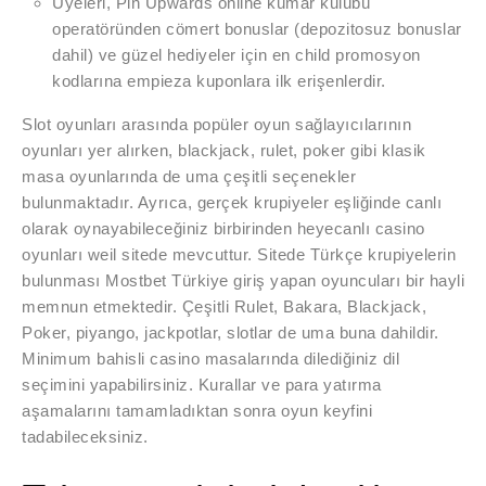
Üyeleri, Pin Upwards online kumar kulübü
operatöründen cömert bonuslar (depozitosuz bonuslar
dahil) ve güzel hediyeler için en child promosyon
kodlarına empieza kuponlara ilk erişenlerdir.
Slot oyunları arasında popüler oyun sağlayıcılarının
oyunları yer alırken, blackjack, rulet, poker gibi klasik
masa oyunlarında de uma çeşitli seçenekler
bulunmaktadır. Ayrıca, gerçek krupiyeler eşliğinde canlı
olarak oynayabileceğiniz birbirinden heyecanlı casino
oyunları weil sitede mevcuttur. Sitede Türkçe krupiyelerin
bulunması Mostbet Türkiye giriş yapan oyuncuları bir hayli
memnun etmektedir. Çeşitli Rulet, Bakara, Blackjack,
Poker, piyango, jackpotlar, slotlar de uma buna dahildir.
Minimum bahisli casino masalarında dilediğiniz dil
seçimini yapabilirsiniz. Kurallar ve para yatırma
aşamalarını tamamladıktan sonra oyun keyfini
tadabileceksiniz.