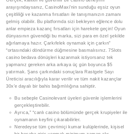
arayışındaysanız, CasinoMaxi’nin sunduğu eşsiz oyun
çeşitliliği ve kazanma fırsatları ile tanışmanızın zamanı
gelmiş olabilir. Bu platformda sizi bekleyen eğlence dolu
anlar empieza kazanç fırsatları için harekete geçin! Oyun
dünyasının güvendiği bu marka, sizi para en özel şekilde
ağırlamaya hazır. Çarkıfelek oynamak için çarkın”
“ortasındaki döndürme düğmesine basmalısınız. 7Slots
casino bedava dönüşleri kazanmak istiyorsanız tek
yapmanız gereken arka arkaya üç gün boyunca $5
yatırmak. Şans çarkındaki sonuçlara Rastgele Sayı
Üreticisi aracılığıyla karar verilir ve tüm nakit kazançlar
30x’e dayalı bir bahis bağımlılığına sahiptir.
Bu sebeple Casinolevant üyeleri güvenle işlemlerini
gerçekleştirebilir.
Ayrıca,” “canlı casino bölümünde gerçek krupiyeler ile
oynamanın keyfini çıkarabilirler.
Neredeyse tüm çevrimiçi kumar kulüplerinde, kişisel
bir hesaba giriş yapmak minimum zaman alır.