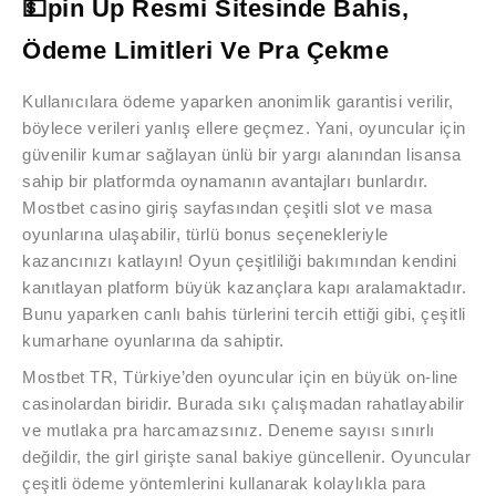
💵pin Up Resmi Sitesinde Bahis,
Ödeme Limitleri Ve Pra Çekme
Kullanıcılara ödeme yaparken anonimlik garantisi verilir,
böylece verileri yanlış ellere geçmez. Yani, oyuncular için
güvenilir kumar sağlayan ünlü bir yargı alanından lisansa
sahip bir platformda oynamanın avantajları bunlardır.
Mostbet casino giriş sayfasından çeşitli slot ve masa
oyunlarına ulaşabilir, türlü bonus seçenekleriyle
kazancınızı katlayın! Oyun çeşitliliği bakımından kendini
kanıtlayan platform büyük kazançlara kapı aralamaktadır.
Bunu yaparken canlı bahis türlerini tercih ettiği gibi, çeşitli
kumarhane oyunlarına da sahiptir.
Mostbet TR, Türkiye’den oyuncular için en büyük on-line
casinolardan biridir. Burada sıkı çalışmadan rahatlayabilir
ve mutlaka pra harcamazsınız. Deneme sayısı sınırlı
değildir, the girl girişte sanal bakiye güncellenir. Oyuncular
çeşitli ödeme yöntemlerini kullanarak kolaylıkla para