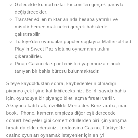
Gelecekte kumarbazlar Pincoin’leri gerçek parayla
değiştirecekler.
Transfer edilen miktar anında hesaba yatırılır ve
misafir hemen makineleri gerçek bahislerle
çalıştırabilir.
Türkiye’den oyuncular popüler sağlayıcı Matter-of-fact
Play’in Sweet Paz slotunu oynamanın tadını
çıkarabilirler.
Pinap Casino’da spor bahisleri yapmanıza olanak
tanıyan bir bahis bürosu bulunmaktadır.
Siteye kaydolduktan sonra, kaybedenlerin olmadığı
piyango çekilişine katılabileceksiniz. Belirli sayıda bahis
için, oyuncuya bir piyango bileti açma fırsatı verilir.
Aksiyona katılarak, özellikle Mercedes Benz araba, mac-
book, iPhone, kamera empieza diğer eşit derecede
cömert hediyeler gibi cömert ödüllerden biri için yarışma
fırsatı da elde edersiniz. Lordcasino Casino, Türkiye’de
casino oyunları oynamak isteyenler için en iyi