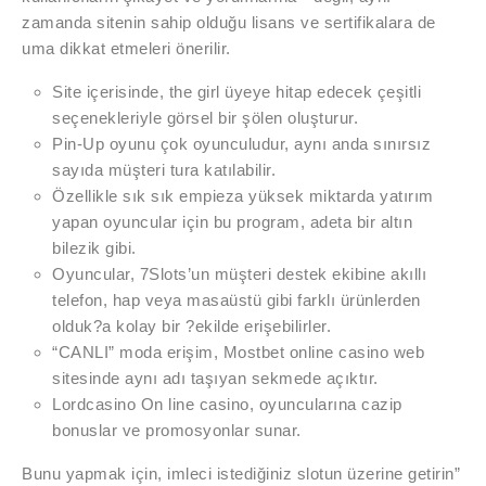
zamanda sitenin sahip olduğu lisans ve sertifikalara de
uma dikkat etmeleri önerilir.
Site içerisinde, the girl üyeye hitap edecek çeşitli
seçenekleriyle görsel bir şölen oluşturur.
Pin-Up oyunu çok oyunculudur, aynı anda sınırsız
sayıda müşteri tura katılabilir.
Özellikle sık sık empieza yüksek miktarda yatırım
yapan oyuncular için bu program, adeta bir altın
bilezik gibi.
Oyuncular, 7Slots’un müşteri destek ekibine akıllı
telefon, hap veya masaüstü gibi farklı ürünlerden
olduk?a kolay bir ?ekilde erişebilirler.
“CANLI” moda erişim, Mostbet online casino web
sitesinde aynı adı taşıyan sekmede açıktır.
Lordcasino On line casino, oyuncularına cazip
bonuslar ve promosyonlar sunar.
Bunu yapmak için, imleci istediğiniz slotun üzerine getirin”