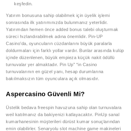
keşfedin.
Yatırım bonusuna sahip olabilmek için üyelik işlemi
sonrasında ilk yatırımınızda bulunmanız yeterlidir.
Yatırımdan hemen önce added bonus talebi oluşturmak
süreci hızlandırabilmek adına önemlidir. Pin-UP
Casino’da, oyuncuların cüzdanlarını büyük paralarla
doldurmaları için farklı yollar vardır. Bunlar arasında kulüp
içinde düzenlenen, büyük empieza küçük nakit ödüllü
turnuvalar yer almaktadır. Pin Up” “in Casino
turnuvalarının en güzel yanı, hesap durumlarına
bakılmaksızın tüm oyunculara açık olmasıdır.
Aspercasino Güvenli Mi?
Üstelik bedava freespin havuzuna sahip olan turnuvalara
weil katılmanız da bakiyenizi katlayacaktır. PinUp sanal
kumarhanesinin müşterileri dürüst kumar sonuçlarından
emin olabilirler. Senaryolu slot machine game makineleri