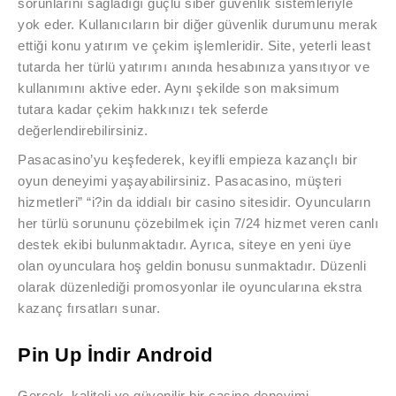
sorunlarını sağladığı güçlü siber güvenlik sistemleriyle
yok eder. Kullanıcıların bir diğer güvenlik durumunu merak
ettiği konu yatırım ve çekim işlemleridir. Site, yeterli least
tutarda her türlü yatırımı anında hesabınıza yansıtıyor ve
kullanımını aktive eder. Aynı şekilde son maksimum
tutara kadar çekim hakkınızı tek seferde
değerlendirebilirsiniz.
Pasacasino’yu keşfederek, keyifli empieza kazançlı bir
oyun deneyimi yaşayabilirsiniz. Pasacasino, müşteri
hizmetleri” “i?in da iddialı bir casino sitesidir. Oyuncuların
her türlü sorununu çözebilmek için 7/24 hizmet veren canlı
destek ekibi bulunmaktadır. Ayrıca, siteye en yeni üye
olan oyunculara hoş geldin bonusu sunmaktadır. Düzenli
olarak düzenlediği promosyonlar ile oyuncularına ekstra
kazanç fırsatları sunar.
Pin Up İndir Android
Gerçek, kaliteli ve güvenilir bir casino deneyimi