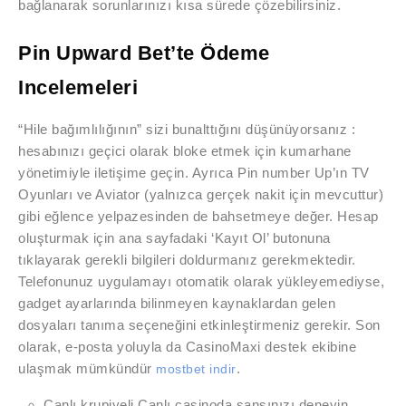
bağlanarak sorunlarınızı kısa sürede çözebilirsiniz.
Pin Upward Bet’te Ödeme
Incelemeleri
“Hile bağımlılığının” sizi bunalttığını düşünüyorsanız :
hesabınızı geçici olarak bloke etmek için kumarhane
yönetimiyle iletişime geçin. Ayrıca Pin number Up’ın TV
Oyunları ve Aviator (yalnızca gerçek nakit için mevcuttur)
gibi eğlence yelpazesinden de bahsetmeye değer. Hesap
oluşturmak için ana sayfadaki ‘Kayıt Ol’ butonuna
tıklayarak gerekli bilgileri doldurmanız gerekmektedir.
Telefonunuz uygulamayı otomatik olarak yükleyemediyse,
gadget ayarlarında bilinmeyen kaynaklardan gelen
dosyaları tanıma seçeneğini etkinleştirmeniz gerekir. Son
olarak, e-posta yoluyla da CasinoMaxi destek ekibine
ulaşmak mümkündür
.
mostbet indir
Canlı krupiyeli Canlı casinoda şansınızı deneyin