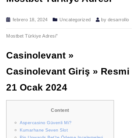
febrero 18, 2024
Uncategorized
by
desarrollo
Mostbet Türkiye Adresi”
Casinolevant »
Casinolevant Giriş » Resmi
21 Ocak 2024
Content
Aspercasino Güvenli Mi?
Kumarhane Seven Slot
Pin Upwards Bet’te Ödeme Incelemeleri