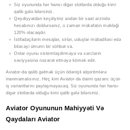
Siz oyununda hər hansı digər slotlarda olduğu kimi
qalib gələ bilərsiniz.
Qeydiyyatdan keçdiyiniz andan bir saat ərzində
hesabınızı doldursanız, o zaman mükafatın məbləği
120% olacaqdır.
İstifadəçilərin mesajlar, sirlər, uduşlar mübadiləsi edə
biləcəyi ümumi bir söhbət va.
Onlar oyunu sistemləşdirməyə və xərclərin
səviyyəsinə nəzarət etməyə kömək edir.
Aviator-da qalib gəlmək üçün ödənişli alqoritmlərə
inanmamalısınız. Heç kim Aviator-da daimi qazanc üçün
iş variantlarını paylaşmayacaq. Siz oyununda hər hansı
digər slotlarda olduğu kimi qalib gələ bilərsiniz.
Aviator Oyununun Mahiyyəti Və
Qaydaları Aviator