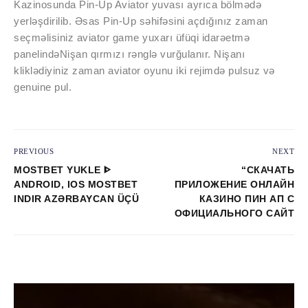
Kazinosunda Pin-Up Aviator yuvası ayrıca bölmədə
yerləşdirilib. Əsas Pin-Up səhifəsini açdığınız zaman
seçməlisiniz aviator game yuxarı üfüqi idarəetmə
panelindəNişan qırmızı rənglə vurğulanır. Nişanı
kliklədiyiniz zaman aviator oyunu iki rejimdə pulsuz və
genuine pul.
PREVIOUS
NEXT
MOSTBET YUKLE ᐈ
“СКАЧАТЬ
ANDROID, IOS MOSTBET
ПРИЛОЖЕНИЕ ОНЛАЙН
INDIR AZƏRBAYCAN ÜÇÜ
КАЗИНО ПИН АП С
ОФИЦИАЛЬНОГО САЙТ