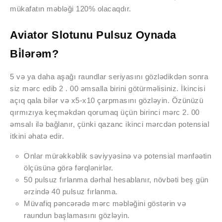
mükafatın məbləği 120% olacaqdır.
Aviator Slotunu Pulsuz Oynada
Bi̇lərəm?
5 və ya daha aşağı raundlar seriyasını gözlədikdən sonra
siz mərc edib 2 . 00 əmsalla birini götürməlisiniz. İkincisi
açıq qala bilər və x5-x10 çarpmasını gözləyin. Özünüzü
qırmızıya keçməkdən qorumaq üçün birinci mərc 2. 00
əmsalı ilə bağlanır, çünki qazanc ikinci mərcdən potensial
itkini əhatə edir.
Onlar mürəkkəblik səviyyəsinə və potensial mənfəətin
ölçüsünə görə fərqlənirlər.
50 pulsuz fırlanma dərhal hesablanır, növbəti beş gün
ərzində 40 pulsuz fırlanma.
Müvafiq pəncərədə mərc məbləğini göstərin və
raundun başlamasını gözləyin.