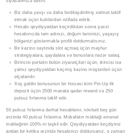
siyasətimizə baxın.”
Biz daha yaxşı və daha fərdiləşdirilmiş xidmət təklif
etmək üçün kukilərdən istifadə edirik.
Hesabı qeydiyyatdan keçirdikdən sonra şəxsi
hesabınızda tam adınızı, doğum tarixinizi, yaşayış
bölgənizi göstərməklə profili doldurmalısınız.
Bir kazino saytında slot açmaq üçün məşhur
strategiyalara, qaydalara və bonuslara nəzər salaq.
Birincisi portalın bütün ziyarətçiləri üçün, ikincisi isə
yalnız qeydiyyatdan keçmiş kazino müştəriləri üçün
əlçatandır.
Xoş gəldin bonusunun bir hissəsi kimi Pin-Up ilk
depozit üçün 2500 manata qədər reward və 250
pulsuz fırlanma təklif edir.
50 pulsuz fırlanma dərhal hesablanır, növbəti beş gün
ərzində 40 pulsuz fırlanma. Mükafatın məbləği əmanət
məbləğinin 100%-ni təşkil edir. Qeydiyyatdan keçdiyiniz
andan bir ketika ərzində hesabınızı doldursanız, o zaman