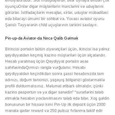
emulyatorudur. Slot multiplayerdir. bilər oynaya Birdən çox
oyunçuOnlar digər müştərilərin mərclərini və uduşlarını
görürlər. İstifadəçilərin mesajlar, sirlər, uduşlar mübadiləsi
edə biləcəyi ümumi bir söhbət va. Yuvası aviator oyunu
Şanslı Təyyarənin child uçuşlarının tarixini saxlayır.
Pin-up-da Aviator-da Necə Qalib Gəlmək
Birincisi portalın bütün ziyarətçiləri üçün, ikincisi isə yalnız
qeydiyyatdan keçmiş kazino müştəriləri üçün əlçatandır.
Hesab yaratmaq üçün Qeydiyyat portalın əsas
səhifəsindəQırmızı rənglə vurğulanır. Hesabı
qeydiyyatdan keçirdikdən sonra şəxsi hesabınızda tam
adınızı, doğum tarixinizi, yaşayış bölgənizi göstərməklə
profili doldurmalısınız. Məlumat etibarlı olmalıdır, çünki
kazino pasportun və ya digər sənədin” “surətlərini tələb
etməklə hesabın yoxlanılmasını tələb edə bilər. Xoş gəldin
bonusunun bir hissəsi kimi Pin-Up ilk depozit üçün 2300
manata qədər reward və 250 pulsuz fırlanma təklif edir