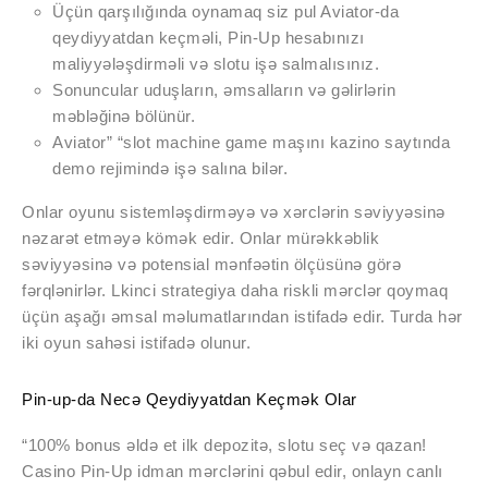
Üçün qarşılığında oynamaq siz pul Aviator-da
qeydiyyatdan keçməli, Pin-Up hesabınızı
maliyyələşdirməli və slotu işə salmalısınız.
Sonuncular uduşların, əmsalların və gəlirlərin
məbləğinə bölünür.
Aviator” “slot machine game maşını kazino saytında
demo rejimində işə salına bilər.
Onlar oyunu sistemləşdirməyə və xərclərin səviyyəsinə
nəzarət etməyə kömək edir. Onlar mürəkkəblik
səviyyəsinə və potensial mənfəətin ölçüsünə görə
fərqlənirlər. Lkinci strategiya daha riskli mərclər qoymaq
üçün aşağı əmsal məlumatlarından istifadə edir. Turda hər
iki oyun sahəsi istifadə olunur.
Pin-up-da Necə Qeydiyyatdan Keçmək Olar
“100% bonus əldə et ilk depozitə, slotu seç və qazan!
Casino Pin-Up idman mərclərini qəbul edir, onlayn canlı