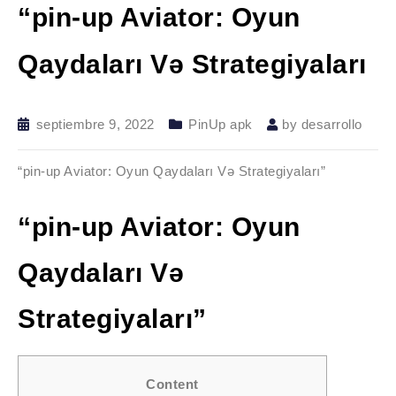
“pin-up Aviator: Oyun
Qaydaları Və Strategiyaları
septiembre 9, 2022
PinUp apk
by
desarrollo
“pin-up Aviator: Oyun Qaydaları Və Strategiyaları”
“pin-up Aviator: Oyun
Qaydaları Və
Strategiyaları”
Content