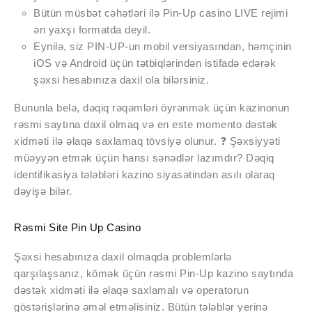
Bütün müsbət cəhətləri ilə Pin-Up casino LIVE rejimi
ən yaxşı formatda deyil.
Eynilə, siz PIN-UP-un mobil versiyasından, həmçinin
iOS və Android üçün tətbiqlərindən istifadə edərək
şəxsi hesabınıza daxil ola bilərsiniz.
Bununla belə, dəqiq rəqəmləri öyrənmək üçün kazinonun
rəsmi saytına daxil olmaq və en este momento dəstək
xidməti ilə əlaqə saxlamaq tövsiyə olunur. ❓ Şəxsiyyəti
müəyyən etmək üçün hansı sənədlər lazımdır? Dəqiq
identifikasiya tələbləri kazino siyasətindən asılı olaraq
dəyişə bilər.
Rəsmi Site Pin Up Casino
Şəxsi hesabınıza daxil olmaqda problemlərlə
qarşılaşsanız, kömək üçün rəsmi Pin-Up kazino saytında
dəstək xidməti ilə əlaqə saxlamalı və operatorun
göstərişlərinə əməl etməlisiniz. Bütün tələblər yerinə