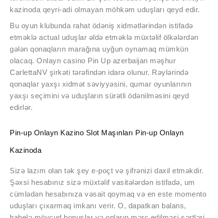
kazinoda qeyri-adi olmayan möhkəm uduşları qeyd edir.
Bu oyun klubunda rahat ödəniş xidmətlərindən istifadə
etməklə actual uduşlar əldə etməklə müxtəlif ölkələrdən
gələn qonaqların marağına uyğun oynamaq mümkün
olacaq. Onlayn casino Pin Up azerbaijan məşhur
CarlettaNV şirkəti tərəfindən idarə olunur. Rəylərində
qonaqlar yaxşı xidmət səviyyəsini, qumar oyunlarının
yaxşı seçimini və uduşların sürətli ödənilməsini qeyd
edirlər.
Pin-up Onlayn Kazino Slot Maşınları Pin-up Onlayn
Kazinoda
Sizə lazım olan tək şey e-poçt və şifrənizi daxil etməkdir.
Şəxsi hesabınız sizə müxtəlif vasitələrdən istifadə, um
cümlədən hesabınıza vəsait qoymaq və en este momento
uduşları çıxarmaq imkanı verir. O, dapatkan balans,
habelə mövcud bonuslar və onların mərc edilməsi şərtləri