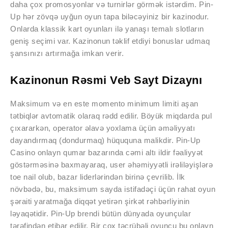
daha çox promosyonlar və turnirlər görmək istərdim. Pin-
Up hər zövqə uyğun oyun tapa biləcəyiniz bir kazinodur.
Onlarda klassik kart oyunları ilə yanaşı temalı slotların
geniş seçimi var. Kazinonun təklif etdiyi bonuslar udmaq
şansınızı artırmağa imkan verir.
Kazinonun Rəsmi Veb Sayt Dizaynı
Maksimum və en este momento minimum limiti aşan
tətbiqlər avtomatik olaraq rədd edilir. Böyük miqdarda pul
çıxararkən, operator əlavə yoxlama üçün əməliyyatı
dayandırmaq (dondurmaq) hüququna malikdir. Pin-Up
Casino onlayn qumar bazarında cəmi altı ildir fəaliyyət
göstərməsinə baxmayaraq, user əhəmiyyətli irəliləyişlərə
toe nail olub, bazar liderlərindən birinə çevrilib. İlk
növbədə, bu, maksimum sayda istifadəçi üçün rahat oyun
şəraiti yaratmağa diqqət yetirən şirkət rəhbərliyinin
ləyaqətidir. Pin-Up brendi bütün dünyada oyunçular
tərəfindən etibar edilir. Bir çox təcrübəli oyunçu bu onlayn