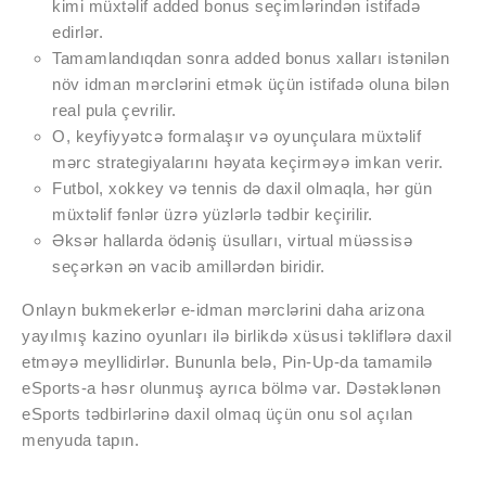
kimi müxtəlif added bonus seçimlərindən istifadə
edirlər.
Tamamlandıqdan sonra added bonus xalları istənilən
növ idman mərclərini etmək üçün istifadə oluna bilən
real pula çevrilir.
O, keyfiyyətcə formalaşır və oyunçulara müxtəlif
mərc strategiyalarını həyata keçirməyə imkan verir.
Futbol, xokkey və tennis də daxil olmaqla, hər gün
müxtəlif fənlər üzrə yüzlərlə tədbir keçirilir.
Əksər hallarda ödəniş üsulları, virtual müəssisə
seçərkən ən vacib amillərdən biridir.
Onlayn bukmekerlər e-idman mərclərini daha arizona
yayılmış kazino oyunları ilə birlikdə xüsusi təkliflərə daxil
etməyə meyllidirlər. Bununla belə, Pin-Up-da tamamilə
eSports-a həsr olunmuş ayrıca bölmə var. Dəstəklənən
eSports tədbirlərinə daxil olmaq üçün onu sol açılan
menyuda tapın.