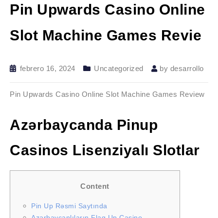
Pin Upwards Casino Online
Slot Machine Games Revie
febrero 16, 2024
Uncategorized
by
desarrollo
Pin Upwards Casino Online Slot Machine Games Review
Azərbaycanda Pinup
Casinos Lisenziyalı Slotlar
Content
Pin Up Rəsmi Saytında
Azərbaycanlıların Flag Up Casino