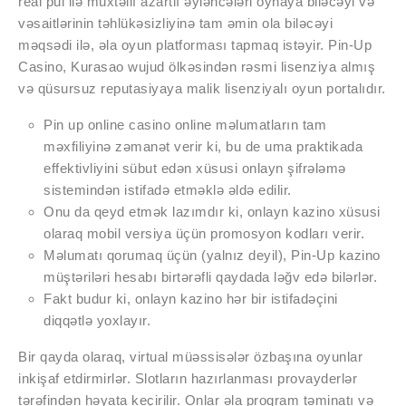
real pul ilə müxtəlif azartlı əyləncələri oynaya biləcəyi və
vəsaitlərinin təhlükəsizliyinə tam əmin ola biləcəyi
məqsədi ilə, əla oyun platforması tapmaq istəyir. Pin-Up
Casino, Kurasao wujud ölkəsindən rəsmi lisenziya almış
və qüsursuz reputasiyaya malik lisenziyalı oyun portalıdır.
Pin up online casino online məlumatların tam
məxfiliyinə zəmanət verir ki, bu de uma praktikada
effektivliyini sübut edən xüsusi onlayn şifrələmə
sistemindən istifadə etməklə əldə edilir.
Onu da qeyd etmək lazımdır ki, onlayn kazino xüsusi
olaraq mobil versiya üçün promosyon kodları verir.
Məlumatı qorumaq üçün (yalnız deyil), Pin-Up kazino
müştəriləri hesabı birtərəfli qaydada ləğv edə bilərlər.
Fakt budur ki, onlayn kazino hər bir istifadəçini
diqqətlə yoxlayır.
Bir qayda olaraq, virtual müəssisələr özbaşına oyunlar
inkişaf etdirmirlər. Slotların hazırlanması provayderlər
tərəfindən həyata keçirilir. Onlar əla proqram təminatı və