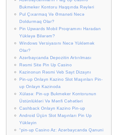
Bukmeker Kontoru Haqqında Rəyləri
Pul Çıxarmaq Və Əmanəti Necə
Doldurmaq Olar?
Pin Upwards Mobil Proqramını Haradan
Yükləyə Bilərəm?
Windows Versiyasını Necə Yükləmək
Olar?
Azərbaycanda Depozitin Artırılması
Rəsmi Site Pin Up Casino
Kazinonun Rəsmi Veb Sayt Dizaynı
Pin-up Onlayn Kazino Slot Maşınları Pin-
up Onlayn Kazinoda
Xülasə: Pin-up Bukmeker Kontorunun
Üstünlükləri Və Mənfi Cəhətləri
Cashback Onlayn Kazino Pin-up
Android Üçün Slot Maşınları Pin Up
Yükləyin
“pin-up Casino Az: Azərbaycanda Qanuni