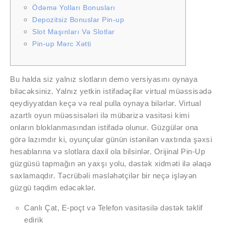
Ödəmə Yolları Bonusları
Depozitsiz Bonuslar Pin-up
Slot Maşınları Və Slotlar
Pin-up Mərc Xətti
Bu halda siz yalnız slotların demo versiyasını oynaya
biləcəksiniz. Yalnız yetkin istifadəçilər virtual müəssisədə
qeydiyyatdan keçə və real pulla oynaya bilərlər. Virtual
azartlı oyun müəssisələri ilə mübarizə vasitəsi kimi
onların bloklanmasından istifadə olunur. Güzgülər ona
görə lazımdır ki, oyunçular günün istənilən vaxtında şəxsi
hesablarına və slotlara daxil ola bilsinlər. Orijinal Pin-Up
güzgüsü tapmağın ən yaxşı yolu, dəstək xidməti ilə əlaqə
saxlamaqdır. Təcrübəli məsləhətçilər bir neçə işləyən
güzgü təqdim edəcəklər.
Canlı Çat, E-poçt və Telefon vasitəsilə dəstək təklif
edirik