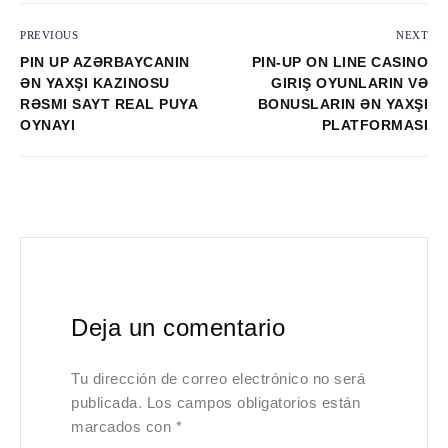
PREVIOUS
NEXT
PIN UP AZƏRBAYCANIN
PIN-UP ON LINE CASINO
ƏN YAXŞI KAZINOSU
GIRIŞ OYUNLARIN VƏ
RƏSMI SAYT REAL PUYA
BONUSLARIN ƏN YAXŞI
OYNAYI
PLATFORMASI
Deja un comentario
Tu dirección de correo electrónico no será
publicada.
Los campos obligatorios están
marcados con
*