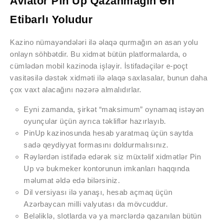
Aviator Pin Up Qazanmağın Ən
Etibarlı Yoludur
Kazino nümayəndələri ilə əlaqə qurmağın ən asan yolu
onlayn söhbətdir. Bu xidmət bütün platformalarda, o
cümlədən mobil kazinoda işləyir. İstifadəçilər e-poçt
vasitəsilə dəstək xidməti ilə əlaqə saxlasalar, bunun daha
çox vaxt alacağını nəzərə almalıdırlar.
Eyni zamanda, şirkət “maksimum” oynamaq istəyən
oyunçular üçün ayrıca təkliflər hazırlayıb.
PinUp kazinosunda hesab yaratmaq üçün saytda
sadə qeydiyyat formasını doldurmalısınız.
Rəylərdən istifadə edərək siz müxtəlif xidmətlər Pin
Up və bukmeker kontorunun imkanları haqqında
məlumat əldə edə bilərsiniz.
Dil versiyası ilə yanaşı, hesab açmaq üçün
Azərbaycan milli valyutası da mövcuddur.
Beləliklə, slotlarda və ya mərclərdə qazanılan bütün