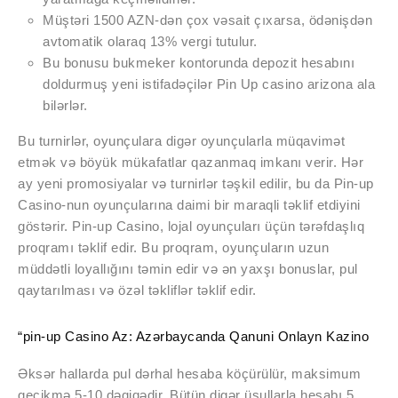
Müştəri 1500 AZN-dən çox vəsait çıxarsa, ödənişdən
avtomatik olaraq 13% vergi tutulur.
Bu bonusu bukmeker kontorunda depozit hesabını
doldurmuş yeni istifadəçilər Pin Up casino arizona ala
bilərlər.
Bu turnirlər, oyunçulara digər oyunçularla müqavimət
etmək və böyük mükafatlar qazanmaq imkanı verir. Hər
ay yeni promosiyalar və turnirlər təşkil edilir, bu da Pin-up
Casino-nun oyunçularına daimi bir maraqli təklif etdiyini
göstərir. Pin-up Casino, lojal oyunçuları üçün tərəfdaşlıq
proqramı təklif edir. Bu proqram, oyunçuların uzun
müddətli loyallığını təmin edir və ən yaxşı bonuslar, pul
qaytarılması və özəl təkliflər təklif edir.
“pin-up Casino Az: Azərbaycanda Qanuni Onlayn Kazino
Əksər hallarda pul dərhal hesaba köçürülür, maksimum
gecikmə 5-10 dəqiqədir. Bütün digər üsullarla hesabı 5