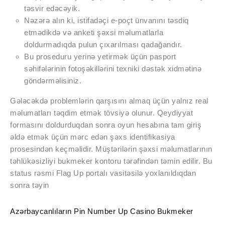
təsvir edəcəyik.
Nəzərə alın ki, istifadəçi e-poçt ünvanını təsdiq
etmədikdə və anketi şəxsi məlumatlarla
doldurmadıqda pulun çıxarılması qadağandır.
Bu proseduru yerinə yetirmək üçün pasport
səhifələrinin fotoşəkillərini texniki dəstək xidmətinə
göndərməlisiniz.
Gələcəkdə problemlərin qarşısını almaq üçün yalnız real
məlumatları təqdim etmək tövsiyə olunur. Qeydiyyat
formasını doldurduqdan sonra oyun hesabına tam giriş
əldə etmək üçün mərc edən şəxs identifikasiya
prosesindən keçməlidir. Müştərilərin şəxsi məlumatlarının
təhlükəsizliyi bukmeker kontoru tərəfindən təmin edilir. Bu
status rəsmi Flag Up portalı vasitəsilə yoxlanıldıqdan
sonra təyin
Azərbaycanlıların Pin Number Up Casino Bukmeker