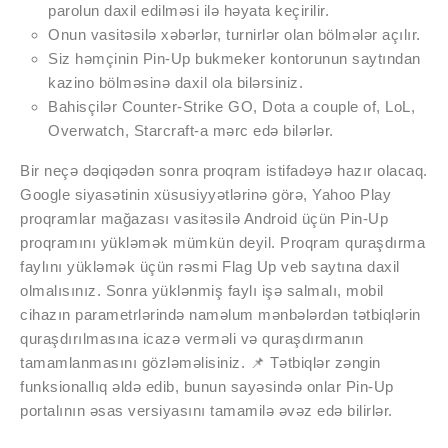
parolun daxil edilməsi ilə həyata keçirilir.
Onun vasitəsilə xəbərlər, turnirlər olan bölmələr açılır.
Siz həmçinin Pin-Up bukmeker kontorunun saytından
kazino bölməsinə daxil ola bilərsiniz.
Bahisçilər Counter-Strike GO, Dota a couple of, LoL,
Overwatch, Starcraft-a mərc edə bilərlər.
Bir neçə dəqiqədən sonra proqram istifadəyə hazır olacaq.
Google siyasətinin xüsusiyyətlərinə görə, Yahoo Play
proqramlar mağazası vasitəsilə Android üçün Pin-Up
proqramını yükləmək mümkün deyil. Proqram quraşdırma
faylını yükləmək üçün rəsmi Flag Up veb saytına daxil
olmalısınız. Sonra yüklənmiş faylı işə salmalı, mobil
cihazın parametrlərində naməlum mənbələrdən tətbiqlərin
quraşdırılmasına icazə verməli və quraşdırmanın
tamamlanmasını gözləməlisiniz. 📌 Tətbiqlər zəngin
funksionallıq əldə edib, bunun sayəsində onlar Pin-Up
portalının əsas versiyasını tamamilə əvəz edə bilirlər.