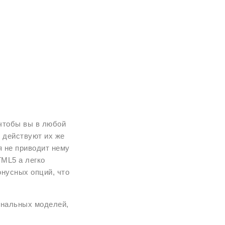
 чтобы вы в любой
м действуют их же
я не приводит нему
ML5 а легко
нусных опций, что
инальных моделей,