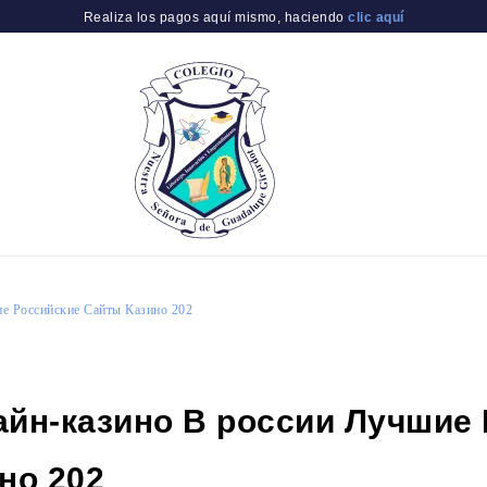
Realiza los pagos aquí mismo, haciendo
clic aquí
S
ADMISIONES Y MATRÍCULAS
COMUNICADOS
NOTICI
е Российские Сайты Казино 202
йн-казино В россии Лучшие 
но 202