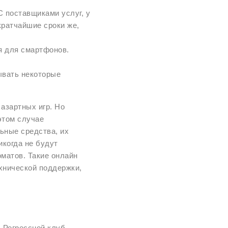
С поставщиками услуг, у
кратчайшие сроки же,
я для смартфонов.
ывать некоторые
азартных игр. Но
этом случае
ьные средства, их
икогда не будут
матов. Такие онлайн
ехнической поддержки,
 Регрессной клуб