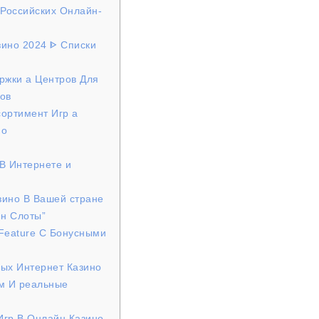
 Российских Онлайн-
ино 2024 ᐈ Списки
ржки а Центров Для
ов
ортимент Игр а
но
В Интернете и
зино В Вашей стране
н Слоты”
 Feature С Бонусными
ых Интернет Казино
м И реальные
Игр В Онлайн Казино