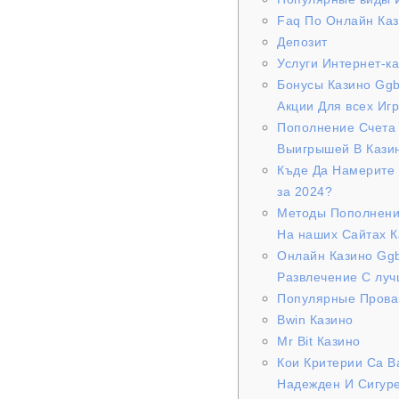
Faq По Онлайн Ка
Депозит
Услуги Интернет-к
Бонусы Казино Ggb
Акции Для всех Иг
Пополнение Счета
Выигрышей В Кази
Къде Да Намерите 
за 2024?
Методы Пополнени
На наших Сайтах К
Онлайн Казино Ggb
Развлечение С луч
Популярные Прова
Bwin Казино
Mr Bit Казино
Кои Критерии Са В
Надежден И Сигур