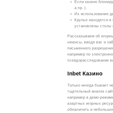
Если казино блокир
а пр. ).
Их использование д
Крупье находятся в
установлены столы 
Рассказываем об игорны
нюансы, вводя вас и за
письменного разрешения
например по электронно
псевдорасследование в
Inbet Казино
Только иногда бывает н
тщательный анализ сайт
например в демо-режим
азартных игорных ресур
обналичить и небольшо