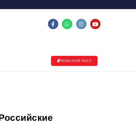
REANUDAR PAGO
AS
PLATAFORMAS
MIS PAGOS
Российские