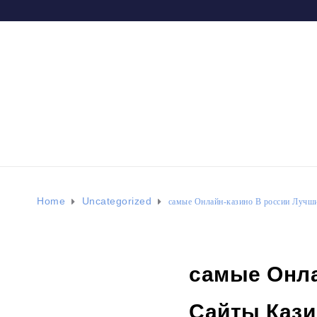
(+57) 310 3178066
nuestra.senoraguadalupe@gmail.com
Girardot, cundinamarca
INICIO
NOSOTROS
DOCUMENTO
Home
Uncategorized
самые Онлайн-казино В россии Лучши
самые Онла
Сайты Кази