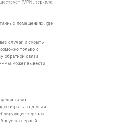
ществует (VPN, зеркала
итанных помещениях, где
ные случаи и скрыть
возможно только с
у обратной связи
 суммы может вывести
 предоставит
дно играть на деньги
ублирующие зеркала
 бонус на первый