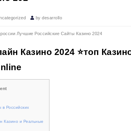
ncategorized
by
desarrollo
 россии Лучшие Российские Сайты Казино 2024
айн Казино 2024 ⭐топ Казино
nline
ent
 в Российских
йн Казино и Реальные