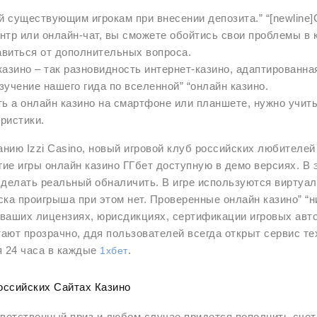
 существующим игрокам при внесении депозита.” “[newline]
нтр или онлайн-чат, вы сможете обойтись свои проблемы в 
авиться от дополнительных вопроса.
азино – так разновидность интернет-казино, адаптированна
зучение нашего гида по вселенной” “онлайн казино.
ть а онлайн казино на смартфоне или планшете, нужно учит
ристики.
ию Izzi Casino, новый игровой клуб российских любителей 
гие игры онлайн казино ГГбет доступную в демо версиях. В 
делать реальный обналичить. В игре используются виртуал
ска проигрыша при этом нет. Проверенные онлайн казино” “н
аших лицензиях, юрисдикциях, сертификации игровых авто
тают прозрачно, ддя пользователей всегда открыт сервис т
я 24 часа в каждые
.
1хбет
оссийских Сайтах Казино
ветственный приз и любом случае придется пополнить счет.