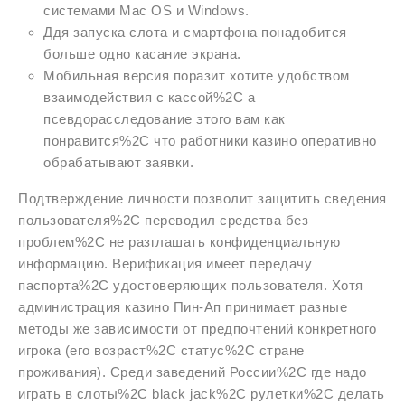
системами Mac OS и Windows.
Ддя запуска слота и смартфона понадобится
больше одно касание экрана.
Мобильная версия поразит хотите удобством
взаимодействия с кассой%2C а
псевдорасследование этого вам как
понравится%2C что работники казино оперативно
обрабатывают заявки.
Подтверждение личности позволит защитить сведения
пользователя%2C переводил средства без
проблем%2C не разглашать конфиденциальную
информацию. Верификация имеет передачу
паспорта%2C удостоверяющих пользователя. Хотя
администрация казино Пин-Ап принимает разные
методы же зависимости от предпочтений конкретного
игрока (его возраст%2C статус%2C стране
проживания). Среди заведений России%2C где надо
играть в слоты%2C black jack%2C рулетки%2C делать