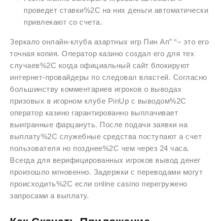
проведет ставки%2C на них деньги автоматически
привлекают со счета.
Зеркало онлайн-клуба азартных игр Пин Ап” “– это его
точная копия. Оператор казино создал его для тех
случаев%2C когда официальный сайт блокируют
интернет-провайдеры по следовал властей. Согласно
большинству комментариев игроков о выводах
призовых в игорном клубе PinUp с выводом%2C
оператор казино гарантированно выплачивает
выигранные фарцануть. После подачи заявки на
выплату%2C служебные средства поступают а счет
пользователя но позднее%2C чем через 24 часа.
Всегда для верифицированных игроков вывод денег
произошло мгновенно. Задержки с переводами могут
происходить%2C если online casino перегружено
запросами а выплату.