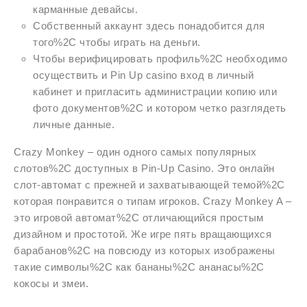
карманные девайсы.
Собственный аккаунт здесь понадобится для
того%2C чтобы играть на деньги.
Чтобы верифицировать профиль%2C необходимо
осуществить и Pin Up casino вход в личный
кабинет и пригласить администрации копию или
фото документов%2C и котором четко разглядеть
личные данные.
Crazy Monkey – один одного самых популярных
слотов%2C доступных в Pin-Up Casino. Это онлайн
слот-автомат с прежней и захватывающей темой%2C
которая понравится о типам игроков. Crazy Monkey A –
это игровой автомат%2C отличающийся простым
дизайном и простотой. Же игре пять вращающихся
барабанов%2C на повсюду из которых изображены
такие символы%2C как бананы%2C ананасы%2C
кокосы и змеи.