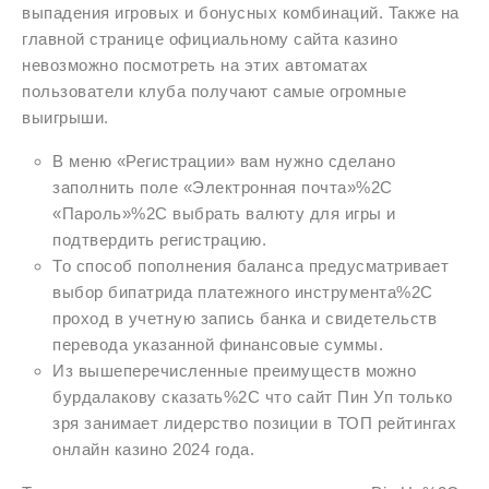
выпадения игровых и бонусных комбинаций. Также на
главной странице официальному сайта казино
невозможно посмотреть на этих автоматах
пользователи клуба получают самые огромные
выигрыши.
В меню «Регистрации» вам нужно сделано
заполнить поле «Электронная почта»%2C
«Пароль»%2C выбрать валюту для игры и
подтвердить регистрацию.
То способ пополнения баланса предусматривает
выбор бипатрида платежного инструмента%2C
проход в учетную запись банка и свидетельств
перевода указанной финансовые суммы.
Из вышеперечисленные преимуществ можно
бурдалакову сказать%2C что сайт Пин Уп только
зря занимает лидерство позиции в ТОП рейтингах
онлайн казино 2024 года.