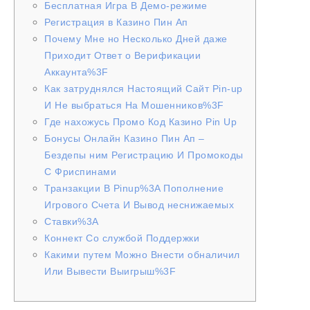
Бесплатная Игра В Демо-режиме
Регистрация в Казино Пин Ап
Почему Мне но Несколько Дней даже
Приходит Ответ о Верификации
Аккаунта%3F
Как затруднялся Настоящий Сайт Pin-up
И Не выбраться На Мошенников%3F
Где нахожусь Промо Код Казино Pin Up
Бонусы Онлайн Казино Пин Ап –
Бездепы ним Регистрацию И Промокоды
С Фриспинами
Транзакции В Pinup%3A Пополнение
Игрового Счета И Вывод неснижаемых
Ставки%3A
Коннект Со службой Поддержки
Какими путем Можно Внести обналичил
Или Вывести Выигрыш%3F