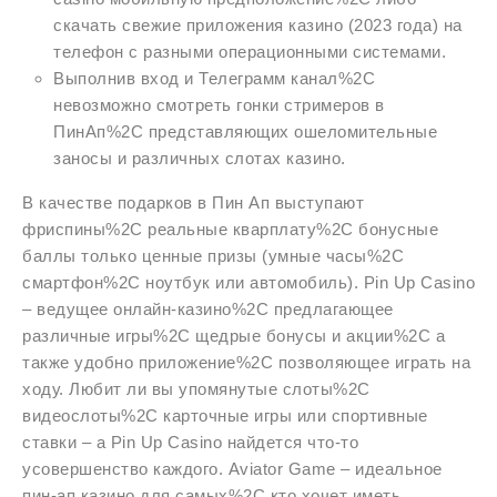
скачать свежие приложения казино (2023 года) на
телефон с разными операционными системами.
Выполнив вход и Телеграмм канал%2C
невозможно смотреть гонки стримеров в
ПинАп%2C представляющих ошеломительные
заносы и различных слотах казино.
В качестве подарков в Пин Ап выступают
фриспины%2C реальные кварплату%2C бонусные
баллы только ценные призы (умные часы%2C
смартфон%2C ноутбук или автомобиль). Pin Up Casino
– ведущее онлайн-казино%2C предлагающее
различные игры%2C щедрые бонусы и акции%2C а
также удобно приложение%2C позволяющее играть на
ходу. Любит ли вы упомянутые слоты%2C
видеослоты%2C карточные игры или спортивные
ставки – а Pin Up Casino найдется что-то
усовершенство каждого. Aviator Game – идеальное
пин-ап казино для самых%2C кто хочет иметь