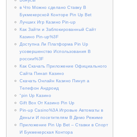
в Что Можно сделано Ставку В
Букмекерской Конторе Pin Up Bet
Лучших Игр Казино Pin-up
Как Зайти и Заблокированный Сайт
Казино Pin-up%3F
Доступна Ли Платформа Pin Up
усовершенство Использования В
россии%3F
Как Скачать Приложение Официального
Сайта Пинап Казино
Скачать Онлайн Казино Пинуп а
Телефон Андроид
“pin Up Казино
Gift Box От Казино Pin Up
Pin-up Casino%3A Игровые Автоматы в
Деньги И посетителям В Демо Режиме
Приложение Pin Up Bet – Ставки в Спорт
И Букмекерская Контора