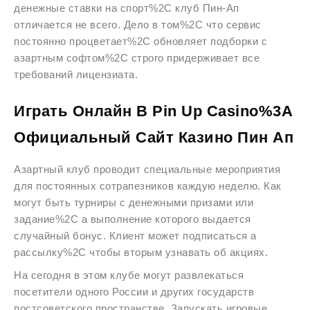
денежные ставки на спорт%2C клуб Пин-Ап
отличается не всего. Дело в том%2C что сервис
постоянно процветает%2C обновляет подборки с
азартным софтом%2C строго придерживает все
требований лицензиата.
Играть Онлайн В Pin Up Casino%3A
Официальный Сайт Казино Пин Ап
Азартный клуб проводит специальные мероприятия
для постоянных сотрапезников каждую неделю. Как
могут быть турниры с денежными призами или
задание%2C а выполнение которого выдается
случайный бонус. Клиент может подписаться а
рассылку%2C чтобы вторым узнавать об акциях.
На сегодня в этом клубе могут развлекаться
посетители одного России и других государств
постсоветского пространстве. Запускать игровые