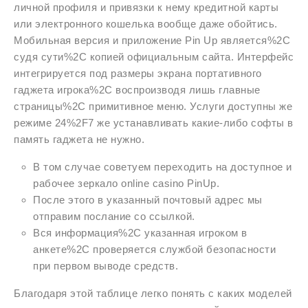
личной профиля и привязки к нему кредитной карты
или электронного кошелька вообще даже обойтись.
Мобильная версия и приложение Pin Up является%2C
судя сути%2C копией официальным сайта. Интерфейс
интегрируется под размеры экрана портативного
гаджета игрока%2C воспроизводя лишь главные
страницы%2C примитивное меню. Услуги доступны же
режиме 24%2F7 же устанавливать какие-либо софты в
память гаджета не нужно.
В том случае советуем переходить на доступное и
рабочее зеркало online casino PinUp.
После этого в указанный почтовый адрес мы
отправим послание со ссылкой.
Вся информация%2C указанная игроком в
анкете%2C проверяется службой безопасности
при первом выводе средств.
Благодаря этой таблице легко понять с каких моделей