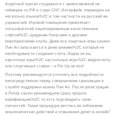
Азартный портал создавался с ориентировкой на
геймеров со РФ и стран СНГ. Интерфейс переведен на
несколько языков%2C в том частности на русский же
украинский. Игровой помещения привлекает
пользователей лицензированным качественным
софтом%2C щедрыми бонусами и другими
мероприятиями клуба. Даже все азартные игры казино
Пин Ап запускается в демо-режиме%2C который не
необходимости создания счета. Ищем ли вы
карточные игры%2C настольные игры%2C видеослоты
или спортивные ставки – и Pin Up не все!
Поэтому рекомендуется уточнять все подробности
непосредственно перед совершением транзакции в
службе поддержки казино Пин Ап. После регистрации
в PinUp casino рекомендуем сразу прошло
верификацию%2C то есть подтвердить свою
личностей. Такая процедура вестись во избежание
мошеннических действий и отмывания денег в онлайн”