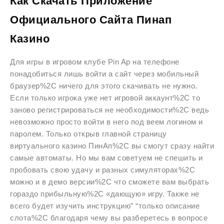
Как Скачать Приложение
Официального Сайта Пинап
Казино
Для игры в игровом клубе Pin Ap на телефоне
понадобиться лишь войти а сайт через мобильный
браузер%2C ничего для этого скачивать не нужно.
Если только игрока уже нет игровой аккаунт%2C то
заново регистрироваться не необходимости%2C ведь
невозможно просто войти в него под веем логином и
паролем. Только открыв главной страницу
виртуального казино ПинАп%2C вы смогут сразу найти
самые автоматы. Но мы вам советуем не спешить и
пробовать свою удачу и разных симуляторах%2C
можно и в демо версии%2C что сможете вам выбрать
гораздо прибыльную%2C «дающую» игру. Также не
всего будет изучить инструкцию” “только описание
слота%2C благодаря чему вы разберетесь в вопросе