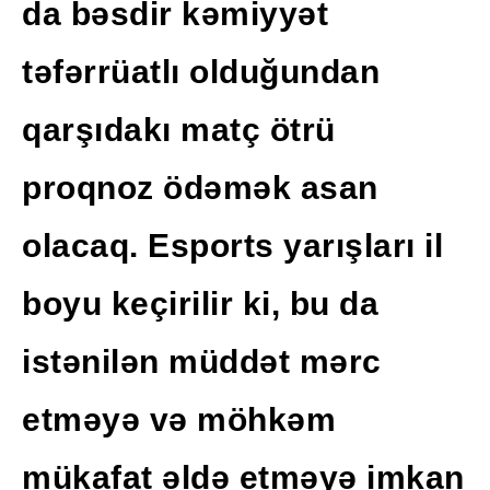
da bəsdir kəmiyyət
təfərrüatlı olduğundan
qarşıdakı matç ötrü
proqnoz ödəmək asan
olacaq. Esports yarışları il
boyu keçirilir ki, bu da
istənilən müddət mərc
etməyə və möhkəm
mükafat əldə etməyə imkan