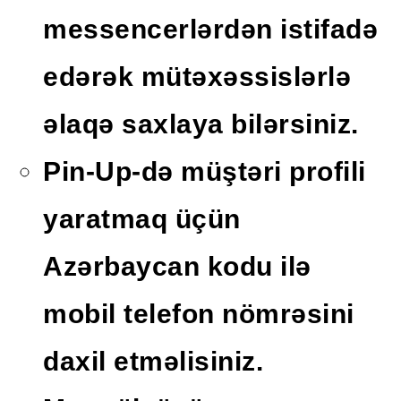
messencerlərdən istifadə
edərək mütəxəssislərlə
əlaqə saxlaya bilərsiniz.
Pin-Up-də müştəri profili
yaratmaq üçün
Azərbaycan kodu ilə
mobil telefon nömrəsini
daxil etməlisiniz.