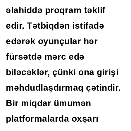
əlahiddə proqram təklif
edir. Tətbiqdən istifadə
edərək oyunçular hər
fürsətdə mərc edə
biləcəklər, çünki ona girişi
məhdudlaşdırmaq çətindir.
Bir miqdar ümumən
platformalarda oxşarı