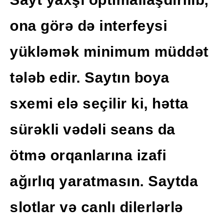
ona görə də interfeysi
yükləmək minimum müddət
tələb edir. Saytın boya
sxemi elə seçilir ki, hətta
sürəkli vədəli seans da
ötmə orqanlarına izafi
ağırlıq yaratmasın. Saytda
slotlar və canlı dilerlərlə