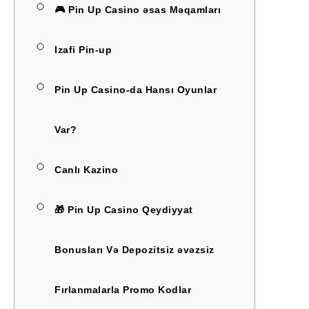
🎮 Pin Up Casino əsas Məqamları
Izafi Pin-up
Pin Up Casino-da Hansı Oyunlar
Var?
Canlı Kazino
🎁 Pin Up Casino Qeydiyyat
Bonusları Və Depozitsiz əvəzsiz
Fırlanmalarla Promo Kodlar