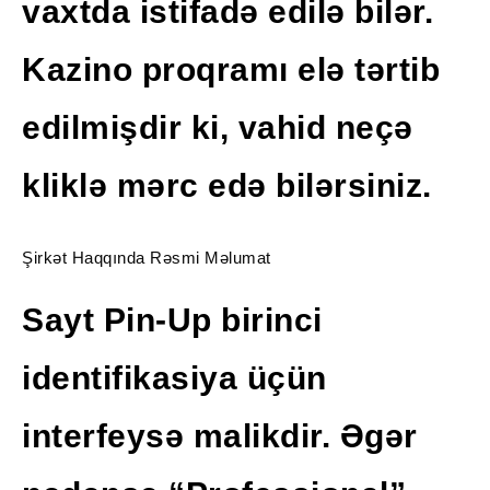
vaxtda istifadə edilə bilər.
Kazino proqramı elə tərtib
edilmişdir ki, vahid neçə
kliklə mərc edə bilərsiniz.
Şirkət Haqqında Rəsmi Məlumat
Sayt Pin-Up birinci
identifikasiya üçün
interfeysə malikdir. Əgər