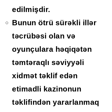
edilmişdir.
Bunun ötrü sürəkli illər
təcrübəsi olan və
oyunçulara həqiqətən
təmtəraqlı səviyyəli
xidmət təklif edən
etimadli kazinonun
təklifindən yararlanmaq