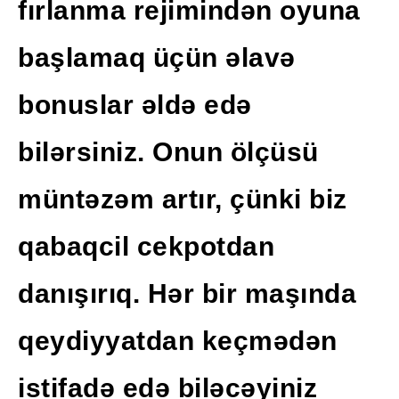
fırlanma rejimindən oyuna
başlamaq üçün əlavə
bonuslar əldə edə
bilərsiniz. Onun ölçüsü
müntəzəm artır, çünki biz
qabaqcil cekpotdan
danışırıq. Hər bir maşında
qeydiyyatdan keçmədən
istifadə edə biləcəyiniz