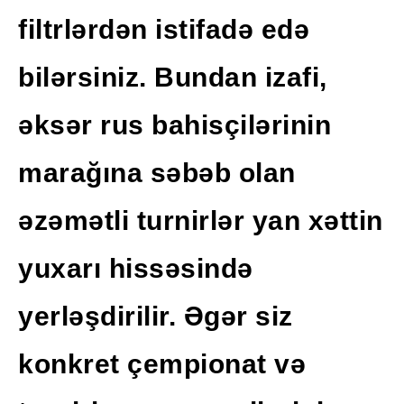
filtrlərdən istifadə edə
bilərsiniz. Bundan izafi,
əksər rus bahisçilərinin
marağına səbəb olan
əzəmətli turnirlər yan xəttin
yuxarı hissəsində
yerləşdirilir. Əgər siz
konkret çempionat və