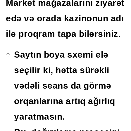
Market mağazalarını ziyarət
edə və orada kazinonun adı
ilə proqram tapa bilərsiniz.
Saytın boya sxemi elə
seçilir ki, hətta sürəkli
vədəli seans da görmə
orqanlarına artıq ağırlıq
yaratmasın.