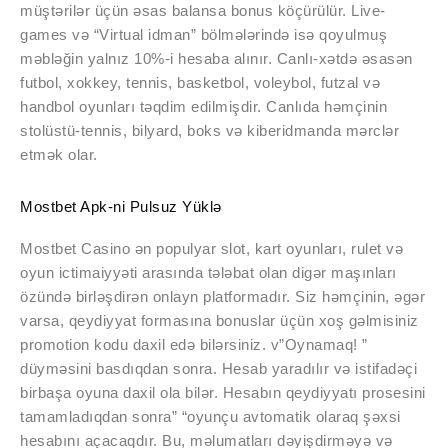
müştərilər üçün əsas balansa bonus köçürülür. Live-
games və “Virtual idman” bölmələrində isə qoyulmuş
məbləğin yalnız 10%-i hesaba alınır. Canlı-xətdə əsasən
futbol, xokkey, tennis, basketbol, voleybol, futzal və
handbol oyunları təqdim edilmişdir. Canlıda həmçinin
stolüstü-tennis, bilyard, boks və kiberidmanda mərclər
etmək olar.
Mostbet Apk-ni Pulsuz Yüklə
Mostbet Casino ən populyar slot, kart oyunları, rulet və
oyun ictimaiyyəti arasında tələbat olan digər maşınları
özündə birləşdirən onlayn platformadır. Siz həmçinin, əgər
varsa, qeydiyyat formasına bonuslar üçün xoş gəlmisiniz
promotion kodu daxil edə bilərsiniz. v”Oynamaq! ”
düyməsini basdıqdan sonra. Hesab yaradılır və istifadəçi
birbaşa oyuna daxil ola bilər. Hesabın qeydiyyatı prosesini
tamamladıqdan sonra” “oyunçu avtomatik olaraq şəxsi
hesabını açacaqdır. Bu, məlumatları dəyişdirməyə və