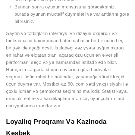
Bundan sonra oyunun menyusunu görəcəksiniz,
burada oyunun müxtəlif düymələri və variantlarını görə
bilərsiniz.
Saytın və tətbiqlərin interfeysi və dizaynı oxşardır və
funksionallıq baxımından bütün qabıqlar bir-birindən heç
bir şəkildə aşağı deyil. İstifadəçi vəziyyətə uyğun olaraq
ən rahat və əlçatan olanı açaraq özü üçün ən əlverişli
platformanı seçə və ya hamısından istifadə edə bilər.
Həmçinin cərgədə idman növlərinə görə hadisələri
seçmək üçün rahat bir hökmdar, yaşamağa sürətli keçid
üçün düymə var. Mostbet-az 90. com xətti yaxşı siyahı ilə
çoxlu idman və çempionat seçiminə malikdir. Statistikaya,
müxtəlif entire və handikaplara mərclər, oyunçuların fərdi
nailiyyətlərinə mərclər var.
Loyallıq Proqramı Və Kazinoda
Keşbek