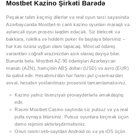
Mostbet Kazino Şirkəti Barədə
Peşəkar təlim keçmiş dilerlər və real oyun tərzi sayəsində
Azərbaycanda Mostbet-in canlı kazino oyunları maraqlı və
əyləncəli oyun prosesi təqdim edəcək. Siz blekcek və
bakkara, ruletka və holdem poker ilə başlaya bilərsiniz –
hər kəs özünə uyğun olanı tapacaq. Mövcud ödəniş
variantları coğrafi ərazinizdən asılı olaraq dəyişə bilər.
Bununla belə, Mostbet AZ-90 ödənişləri Azərbaycan
manatı (AZN), həmçinin ABŞ dolları (USD) və avro (EUR)
ilə qəbul edir. Hesabınızdan hər hansı pul çıxarmazdan
əvvəl, hesabın yoxlanılması prosesini tamamlamalısınız.
Kazino yalnız lisenziyalı provayderlərlə əməkdaşlıq
edir.
Rəsmi Mostbet Casino saytında siz pulsuz və ya real
pulla oynaya bilərsiniz. Pulsuz oyunlara keçmək üçün
demo rejimini aktivləşdirməlisiniz.
Onun rəsmi veb-saytdan Android os və ya iOS üçün