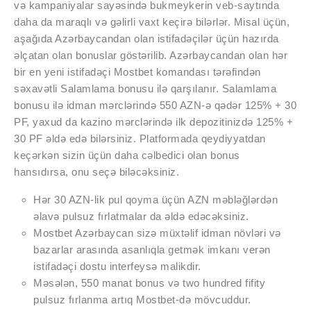
və kampaniyalar sayəsində bukmeykerin veb-saytında
daha da maraqlı və gəlirli vaxt keçirə bilərlər. Misal üçün,
aşağıda Azərbaycandan olan istifadəçilər üçün hazırda
əlçatan olan bonuslar göstərilib. Azərbaycandan olan hər
bir en yeni istifadəçi Mostbet komandası tərəfindən
səxavətli Salamlama bonusu ilə qarşılanır. Salamlama
bonusu ilə idman mərclərində 550 AZN-ə qədər 125% + 30
PF, yaxud da kazino mərclərində ilk depozitinizdə 125% +
30 PF əldə edə bilərsiniz. Platformada qeydiyyatdan
keçərkən sizin üçün daha cəlbedici olan bonus
hansıdırsa, onu seçə biləcəksiniz.
Hər 30 AZN-lik pul qoyma üçün AZN məbləğlərdən
əlavə pulsuz fırlatmalar da əldə edəcəksiniz.
Mostbet Azərbaycan sizə müxtəlif idman növləri və
bazarlar arasında asanlıqla getmək imkanı verən
istifadəçi dostu interfeysə malikdir.
Məsələn, 550 manat bonus və two hundred fifity
pulsuz fırlanma artıq Mostbet-də mövcuddur.