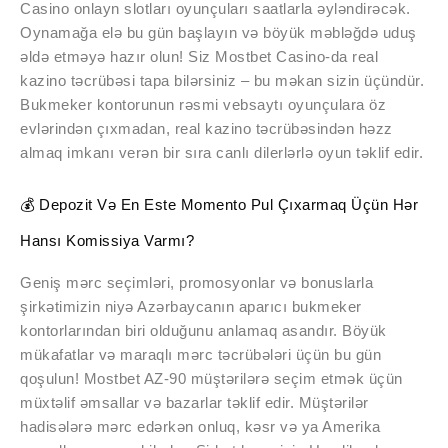
Casino onlayn slotları oyunçuları saatlarla əyləndirəcək.
Oynamağa elə bu gün başlayın və böyük məbləğdə uduş
əldə etməyə hazır olun! Siz Mostbet Casino-da real
kazino təcrübəsi tapa bilərsiniz – bu məkan sizin üçündür.
Bukmeker kontorunun rəsmi vebsaytı oyunçulara öz
evlərindən çıxmadan, real kazino təcrübəsindən həzz
almaq imkanı verən bir sıra canlı dilerlərlə oyun təklif edir.
💰 Depozit Və En Este Momento Pul Çıxarmaq Üçün Hər
Hansı Komissiya Varmı?
Geniş mərc seçimləri, promosyonlar və bonuslarla
şirkətimizin niyə Azərbaycanın aparıcı bukmeker
kontorlarından biri olduğunu anlamaq asandır. Böyük
mükafatlar və maraqlı mərc təcrübələri üçün bu gün
qoşulun! Mostbet AZ-90 müştərilərə seçim etmək üçün
müxtəlif əmsallar və bazarlar təklif edir. Müştərilər
hadisələrə mərc edərkən onluq, kəsr və ya Amerika