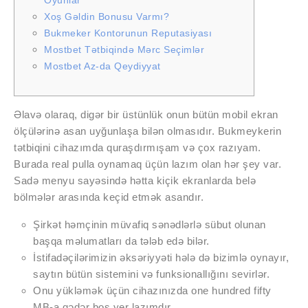
Xoş Gəldin Bonusu Varmı?
Bukmeker Kontorunun Reputasiyası
Mostbet Tətbiqində Mərc Seçimlər
Mostbet Az-da Qeydiyyat
Əlavə olaraq, digər bir üstünlük onun bütün mobil ekran
ölçülərinə asan uyğunlaşa bilən olmasıdır. Bukmeykerin
tətbiqini cihazımda quraşdırmışam və çox razıyam.
Burada real pulla oynamaq üçün lazım olan hər şey var.
Sadə menyu sayəsində hətta kiçik ekranlarda belə
bölmələr arasında keçid etmək asandır.
Şirkət həmçinin müvafiq sənədlərlə sübut olunan
başqa məlumatları da tələb edə bilər.
İstifadəçilərimizin əksəriyyəti hələ də bizimlə oynayır,
saytın bütün sistemini və funksionallığını sevirlər.
Onu yükləmək üçün cihazınızda one hundred fifty
MB-a qədər boş yer lazımdır.