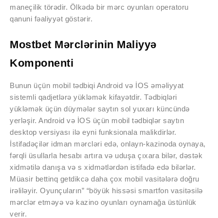
maneçilik törədir. Ölkədə bir mərc oyunları operatoru
qanuni fəaliyyət göstərir.
Mostbet Mərclərinin Maliyyə
Komponenti
Bunun üçün mobil tədbiqi Android və İOS əməliyyat
sistemli qadjetlərə yükləmək kifayətdir. Tədbiqləri
yükləmək üçün düymələr saytın sol yuxarı küncündə
yerləşir. Android və İOS üçün mobil tədbiqlər saytın
desktop versiyası ilə eyni funksionala malikdirlər.
İstifadəçilər idman mərcləri edə, onlayn-kazinoda oynaya,
fərqli üsullarla hesabı artıra və uduşa çıxara bilər, dəstək
xidmətilə danışa və s xidmətlərdən istifadə edə bilərlər.
Müasir bettinq getdikcə daha çox mobil vasitələrə doğru
irəliləyir. Oyunçuların” “böyük hissəsi smartfon vasitəsilə
mərclər etməyə və kazino oyunları oynamağa üstünlük
verir.