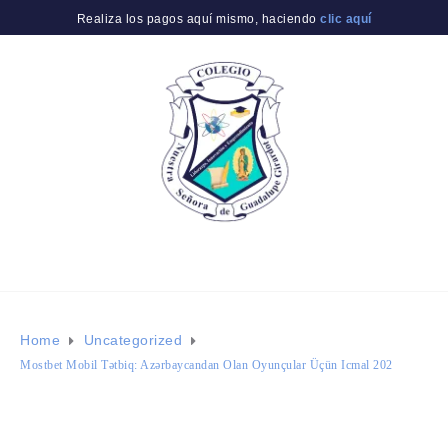
Realiza los pagos aquí mismo, haciendo
clic aquí
Home
Uncategorized
Mostbet Mobil Tətbiq: Azərbaycandan Olan Oyunçular Üçün Icmal 202