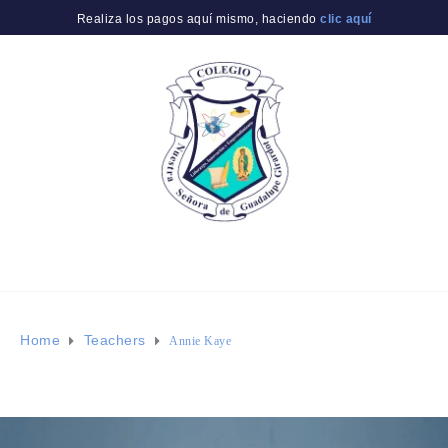
Realiza los pagos aquí mismo, haciendo
clic aquí
Home
Teachers
Annie Kaye