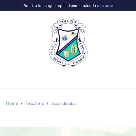
Realiza los pagos aquí mismo, haciendo
clic aquí
Home
Teachers
Jaime Christian